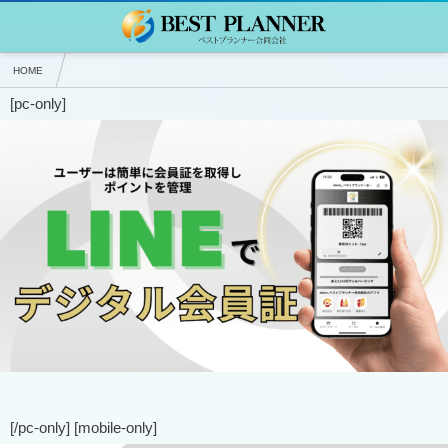
HOME
[pc-only]
★LINEをビジネスで活用しよう！ホームページのようなLINE公式アカウント構築
LINEでデジタル会員証
[/pc-only] [mobile-only]