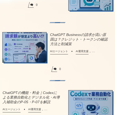
0
ChatGPT Businessの請求が高い原
因は？クレジット・トークンの確認
方法と削減策
, …
AIエージェント
AI運用支援
0
ChatGPTの機能・料金｜Codexに
よる業務自動化とデジタル化・AI導
入補助金のP-05・P-07を解説
, …
AIエージェント
AI運用支援