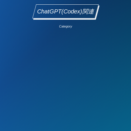
ChatGPT(Codex)関連
Category