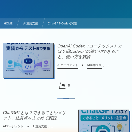
HOME
AI運用支援
ChatGPT(Codex)関連
OpenAI Codex（コーデックス）と
は？旧Codexとの違いやできるこ
と、使い方を解説
, …
AIエージェント
AI運用支援
0
ChatGPTとは？できることやメリ
ット、注意点をまとめて解説
, …
AIエージェント
AI運用支援