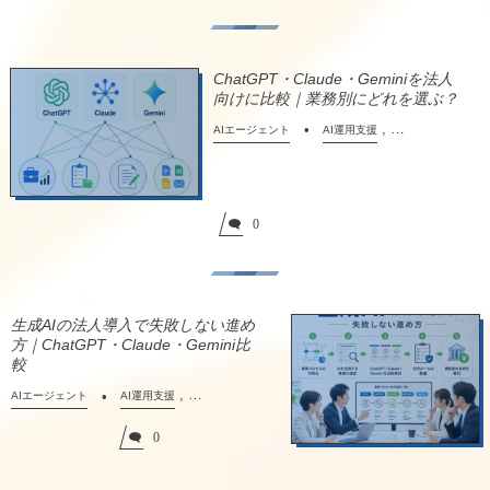
ChatGPT・Claude・Geminiを法人
向けに比較｜業務別にどれを選ぶ？
, …
AIエージェント
AI運用支援
0
生成AIの法人導入で失敗しない進め
方｜ChatGPT・Claude・Gemini比
較
, …
AIエージェント
AI運用支援
0