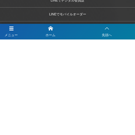
LINEでデジタル会員証
LINEでモバイルオーダー
LINEでテーブルオーダー
メニュー
ホーム
先頭へ
LINEで予約
LINEで簡単打刻
LINEで決済
LINEで問診票・お問合せフォーム
LINEを活用した採用活動
【注目】公式LINEを90分9900円で作成します
4つのLINEシステムが全部入り！ベストDXパック