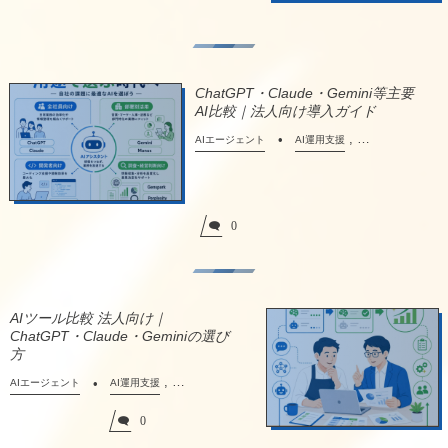
ChatGPT・Claude・Gemini等主要
AI比較｜法人向け導入ガイド
, …
AIエージェント
AI運用支援
0
AIツール比較 法人向け｜
ChatGPT・Claude・Geminiの選び
方
, …
AIエージェント
AI運用支援
0