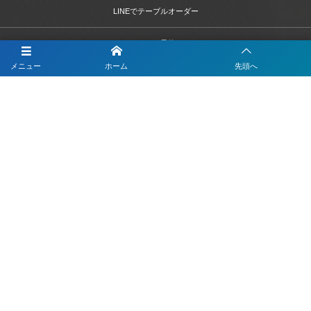
LINEでテーブルオーダー
LINEで予約
メニュー
ホーム
先頭へ
LINEで簡単打刻
LINEで決済
LINEで問診票・お問合せフォーム
LINEを活用した採用活動
【注目】公式LINEを90分9900円で作成します
4つのLINEシステムが全部入り！ベストDXパック
Instagramの運用代行はベストプランナー