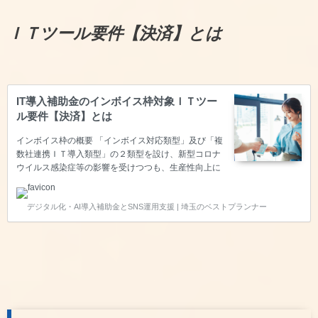
ます。今回は【受発注】についてご説明いたします。
【必須要件】受発注機能が備わっていること 共P-02
ＩＴツール要件【決済】とは
に含まれる、売り手側機能で…
IT導入補助金のインボイス枠対象ＩＴツー
ル要件【決済】とは
インボイス枠の概要 「インボイス対応類型」及び「複
数社連携ＩＴ導入類型」の２類型を設け、新型コロナ
ウイルス感染症等の影響を受けつつも、生産性向上に
取り組む中小企業・小規模事業者等を支援するととも
にインボイス制度への対応も見据えつつ、企業間取引
デジタル化・AI導入補助金とSNS運用支援 | 埼玉のベストプランナー
のデジタル化を強力に推進するため、「通常枠」より
も補助率を引き上げて優先的に支援します。デジタル
化基盤導入枠に申請するためには、【会計・受発注・
決済・ＥＣ】の４つの機能のいずれかを保有するソフ
トウェアであることが求められます。今回は【決済】
についてご説明いたします。 【必須要件】決済機能が
備わっていること 共P-02に含まれるPOSレジシステ
ム等の決済機能…