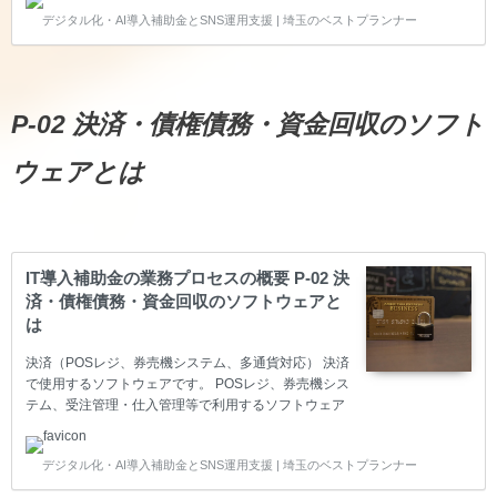
成度など進捗管理を行ったり、営業部門の活動を見え
デジタル化・AI導入補助金とSNS運用支援 | 埼玉のベストプランナー
る化する業務パッケージソフトが該当します。また、
見込み顧客に対して行動を起こすソフト（マーケティ
ングオートメーション）もこのプロセスに該当しま
す。 マーケティングオートメーション（MA） トラッ
キング機能（潜在顧客属性情報・行動履歴収集・分
P-02 決済・債権債務・資金回収のソフト
析）、リード管理（潜在顧客育成・潜在顧客選別） ～
注意点～AIトラッキング機能、AI顧客分析、消費者行
ウェアとは
動解析、フィ…
IT導入補助金の業務プロセスの概要 P-02 決
済・債権債務・資金回収のソフトウェアと
は
決済（POSレジ、券売機システム、多通貨対応） 決済
で使用するソフトウェアです。 POSレジ、券売機シス
テム、受注管理・仕入管理等で利用するソフトウェア
が入ります。 決済（POSレジ、ECサイト用カート、
多通貨対応） 決済で使用するソフトウェアです。POS
デジタル化・AI導入補助金とSNS運用支援 | 埼玉のベストプランナー
レジ、ECサイト用カート、多通貨対応が入ります。
※ECサイトはIT導入補助金2023年度で終了となりま