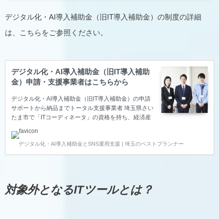
デジタル化・AI導入補助金（旧IT導入補助金）の制度の詳細
は、こちらをご参照ください。
デジタル化・AI導入補助金（旧IT導入補助
金）申請・支援事業者はこちらから
デジタル化・AI導入補助金（旧IT導入補助金）の申請
サポートから納品までトータル支援事業者 埼玉県さい
たま市で「ITコーディネータ」の資格を持ち、経済産
業省の「スマートSMEサポーター」の認定を頂いてい
るベストプランナー合同会社は、中小企業の生産性向
デジタル化・AI導入補助金とSNS運用支援 | 埼玉のベストプランナー
上をITで叶えるため、デジタル化・AI導入補助金（旧
IT導入補助金）の申請サポート～納品～報告までのト
ータル支援をサポートしている支援事業者です。 デジ
タル化・AI導入補助金（旧IT導入補助金）の申請サポ
ートは支援事業者のベストプランナー合同会社 ※基本
対象外となるITツールとは？
的にZoom等のWeb会議でお話を聞きながらご提案い
たします。 IT導入補助金のITツール登録や…