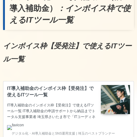
導入補助金）
：インボイス枠で使
えるITツール一覧
インボイス枠【受発注】で使えるITツー
ル一覧
IT導入補助金のインボイス枠【受発注】で
使えるITツール一覧
IT導入補助金のインボイス枠【受発注】で使えるITツ
ール一覧 IT導入補助金の申請サポートから納品までト
ータル支援事業者 埼玉県さいたま市で「ITコーディネ
ータ」の資格を持ち、経済産業省の「スマートSMEサ
ポーター」の認定を頂いているベストプランナー合同
デジタル化・AI導入補助金とSNS運用支援 | 埼玉のベストプランナー
会社は、中小企業の生産性向上をITで叶えるため、IT