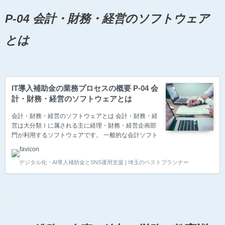
ン管理、入出庫管理、実地棚卸管理、検品受入で使用
されるソフトウェアです。 在庫分析、在庫基準 在庫
P-04 会計・財務・経営のソフトウェア
分析、在庫基準で使用されるソフトウェアです。 納品
先・納品商品管理 納品先、納品期限、納品商品、配送
とは
状況確認等で…
IT導入補助金の業務プロセスの概要 P-04 会
計・財務・経営のソフトウェアとは
会計・財務・経営のソフトウェアとは 会計・財務・経
営は大分類Ⅰに属される主に経理・財務・経営企画部
門が利用するソフトウェアです。 一般的な会計ソフト
(財務・税務など)が該当します。経費精算ツールなど
も、会計ソフトへのデータ準備ソフトとしてここに該
デジタル化・AI導入補助金とSNS運用支援 | 埼玉のベストプランナー
当します。 インボイス対応（複数税率、区分記載請求
書）はここに該当します。 予算統制、資金繰り計画、
CMS（キャッシュ・マネジメント） 予算統制、資金
繰り計画、CMS（キャッシュ・マネジメント）で使用
されるソフトウェアです。 仕訳、各種出納帳、総勘定
元帳、残高試算表、財務三表（B/S,P/L,C/F） 仕訳、
各種出納帳、総勘定元帳、残高試算表、財務三表…