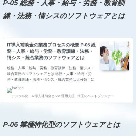
P-05 総務・人事・給与・労務・教育訓
練・法務・情シスのソフトウェアとは
IT導入補助金の業務プロセスの概要 P-05 総
務・人事・給与・労務・教育訓練・法務・
情シス・統合業務のソフトウェアとは
総務・人事・給与・労務・教育訓練・法務・情シス・
統合業務のソフトウェアとは 総務・人事・給与・労
務・教育訓練・法務・情シス・統合業務は大分類Ⅰに
属される主に総務・人事・労務部門または現場の管理
者が利用するソフトウェアです。 2025年度のIT導入
デジタル化・AI導入補助金とSNS運用支援 | 埼玉のベストプランナー
補助金より、多様な業務に適したアプリをプログラミ
ング不要で、自社で最適な形にカスタマイズして作成
することができるノーコードツールと、稟議書や有給
休暇の申請、報告書の提出など、上司に承認や決裁が
できるワークフローと呼ばれる電子回覧板と、データ
P-06 業種特化型のソフトウェアとは
を収集・分析・可視化し、意思決定や戦略立案・需要
予測に活用できるデータ分析や解析するITツールも補