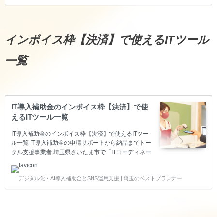
導入補助金のITツール登録～申請サポート～納品～実
績報告～後年報告までのトータル支援をサポートして
いる支援事業者です。 このページでは、インボイス枠
【受発注】で使えるITツールをご紹介します。 インボ
インボイス枠【決済】で使えるITツール
イス枠【受発注】で使えるITツール一覧 ※基本的に
Zoom等のWeb会議でお話を聞きながらご提…
一覧
IT導入補助金のインボイス枠【決済】で使
えるITツール一覧
IT導入補助金のインボイス枠【決済】で使えるITツー
ル一覧 IT導入補助金の申請サポートから納品までトー
タル支援事業者 埼玉県さいたま市で「ITコーディネー
タ」の資格を持ち、経済産業省の「スマートSMEサポ
ーター」の認定を頂いているベストプランナー合同会
デジタル化・AI導入補助金とSNS運用支援 | 埼玉のベストプランナー
社は、中小企業の生産性向上をITで叶えるため、IT導
入補助金のITツール登録～申請サポート～納品～実績
報告～後年報告までのトータル支援をサポートしてい
る支援事業者です。 このページでは、インボイス枠
【決済】で使えるITツールをご紹介します。 インボイ