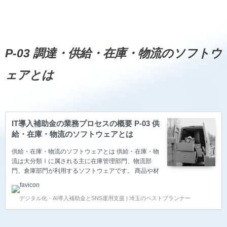
した。 発注・仕入管理、買掛・支払管理 発注・仕入
管理、買掛・支払管理で使用されるソフトウェアで
す。 受注・売上請求管理、売掛・回収管理 受注・売
上請求管理、売掛・回収管理で使用されるソフトウェ
アです。 電子記録債権・手形管理 電子記録債権…
P-03 調達・供給・在庫・物流のソフトウ
ェアとは
IT導入補助金の業務プロセスの概要 P-03 供
給・在庫・物流のソフトウェアとは
供給・在庫・物流のソフトウェアとは 供給・在庫・物
流は大分類Ⅰに属される主に在庫管理部門、物流部
門、倉庫部門が利用するソフトウェアです。 商品や材
料部品の仕入れとその在庫管理、商品・製品の出荷か
ら納品まで、物流業務を管理するソフトウェアが該当
デジタル化・AI導入補助金とSNS運用支援 | 埼玉のベストプランナー
します。 仕入先別取引条件管理 仕入先別取引条件管
理で使用されるソフトウェアです。 ロケーション管
理、入出庫管理、実地棚卸管理、検品受入 ロケーショ