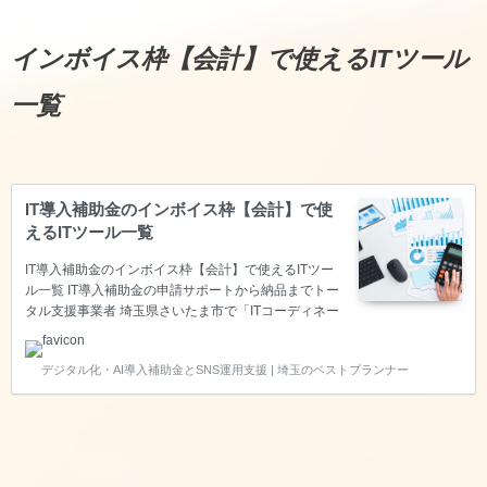
ス枠【決済】で使えるITツール一覧 ※基本的にZoom
等のWeb会議でお話を聞きながらご提案いた…
インボイス枠【会計】で使えるITツール
一覧
IT導入補助金のインボイス枠【会計】で使
えるITツール一覧
IT導入補助金のインボイス枠【会計】で使えるITツー
ル一覧 IT導入補助金の申請サポートから納品までトー
タル支援事業者 埼玉県さいたま市で「ITコーディネー
タ」の資格を持ち、経済産業省の「スマートSMEサポ
ーター」の認定を頂いているベストプランナー合同会
デジタル化・AI導入補助金とSNS運用支援 | 埼玉のベストプランナー
社は、中小企業の生産性向上をITで叶えるため、IT導
入補助金のITツール登録～申請サポート～納品～実績
報告～後年報告までのトータル支援をサポートしてい
る支援事業者です。 このページでは、インボイス枠
【会計】で使えるITツールをご紹介します。 インボイ
ス枠【会計】で使えるITツール一覧 ※基本的にZoom