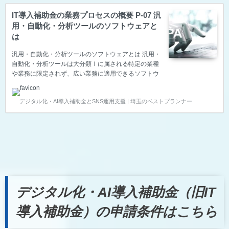
IT導入補助金の業務プロセスの概要 P-07 汎
用・自動化・分析ツールのソフトウェアと
は
汎用・自動化・分析ツールのソフトウェアとは 汎用・
自動化・分析ツールは大分類Ⅰに属される特定の業種
や業務に限定されず、広い業務に適用できるソフトウ
ェアや、複数のシステムの高度な連携や解析・分析の
機能により生産性向上に寄与するソフトウェアです。
デジタル化・AI導入補助金とSNS運用支援 | 埼玉のベストプランナー
■汎用ツール 特定の業種や業務に限定されず、広い業
務に適用できるソフトウェア。表計算・ワープロ・簡
易データベースやメール、グループウェア製品などの
SaaSのライブラリー等が該当します。テレワーク環
境の整備に資するツール用に作成された業務テンプレ
ート（マクロ/VBA等の生成物）もこれに該当します。
■自動化・分析 複数のシステムの高度な連携や解析・
分析の機…
デジタル化・AI導入補助金（旧IT
導入補助金）の申請条件はこちら