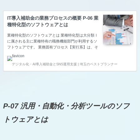
助対象になりまし…
IT導入補助金の業務プロセスの概要 P-06 業
種特化型のソフトウェアとは
業種特化型のソフトウェアとは 業種特化型は大分類Ⅰ
に属される主に業種特有の職務機能部門が利用するソ
フトウェアです。 業務固有プロセス【実行系】は、そ
の業種の根幹となる事業のソフトウェアが該当しま
す。その為、プロセスの内容は各業種で異なります。
デジタル化・AI導入補助金とSNS運用支援 | 埼玉のベストプランナー
農業・林業・漁業 日本産業分類コード A農業，林業 B
漁業 農業・林業・漁業の詳細はこちらから 建設・土
木業 日本産業分類コード D建設業 06総合工事業 61一
般土木建築工事業 62建築工事業 63舗装工事業 65建築
リフォーム工事業 07職別工事業 71大工工事業 72と
び･土工･コンクリート工事業 75左官工事業 77塗装工
事業 08設備工事業 8…
P-07 汎用・自動化・分析ツールのソフ
トウェアとは