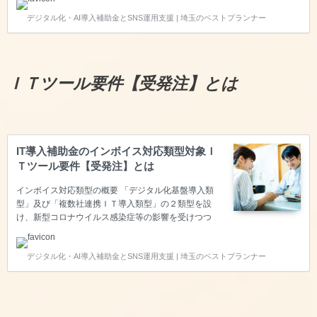
を支援するとともにインボイス制度への対応も見据え
デジタル化・AI導入補助金とSNS運用支援 | 埼玉のベストプランナー
つつ、企業間取引のデジタル化を強力に推進するた
め、「通常枠」よりも補助率を引き上げて優先的に支
援します。デジタル化基盤導入枠に申請するために
は、【会計・受発注・決済・ＥＣ】の４つの機能のい
ずれかを保有するソフトウェアであることが求められ
ＩＴツール要件【受発注】とは
ます。今回は【会計】についてご説明いたします。
【必須要件】会計機能が備わっていること 共P-04に
含まれる仕訳、各種出納帳、総…
IT導入補助金のインボイス対応類型対象Ｉ
Ｔツール要件【受発注】とは
インボイス対応類型の概要 「デジタル化基盤導入類
型」及び「複数社連携ＩＴ導入類型」の２類型を設
け、新型コロナウイルス感染症等の影響を受けつつ
も、生産性向上に取り組む中小企業・小規模事業者等
を支援するとともにインボイス制度への対応も見据え
デジタル化・AI導入補助金とSNS運用支援 | 埼玉のベストプランナー
つつ、企業間取引のデジタル化を強力に推進するた
め、「通常枠」よりも補助率を引き上げて優先的に支
援します。デジタル化基盤導入枠に申請するために
は、【会計・受発注・決済・ＥＣ】の４つの機能のい
ずれかを保有するソフトウェアであることが求められ