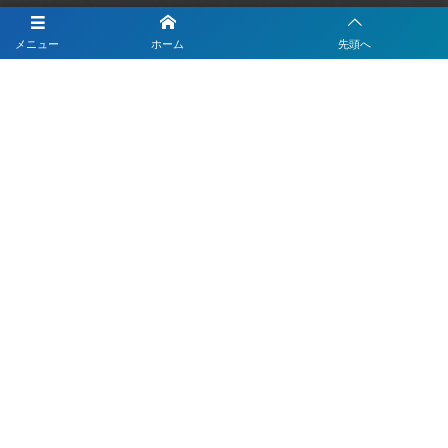
LINEでテーブルオーダー
メニュー
ホーム
先頭へ
LINEで予約
LINEで簡単打刻
LINEで決済
LINEで問診票・お問合せフォーム
LINEを活用した採用活動
【注目】公式LINEを90分9900円で作成します
4つのLINEシステムが全部入り！ベストDXパック
Instagramの運用代行はベストプランナー