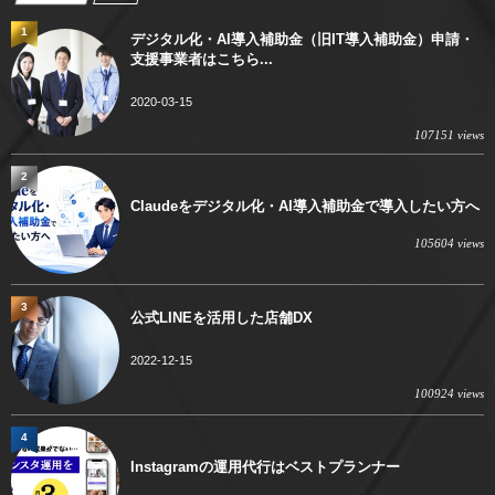
1
デジタル化・AI導入補助金（旧IT導入補助金）申請・
支援事業者はこちら...
2020-03-15
107151 views
2
Claudeをデジタル化・AI導入補助金で導入したい方へ
105604 views
3
公式LINEを活用した店舗DX
2022-12-15
100924 views
4
Instagramの運用代行はベストプランナー