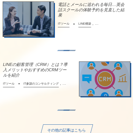
電話とメールに追われる毎日…英会
話スクールの体験予約を見直した結
果
, …
ITツール
LINE構築
LINEの顧客管理（CRM）とは？導
入メリットやおすすめのCRMツー
ルを紹介
, …
ITツール
IT参謀のコンサルティング
その他の記事はこちら