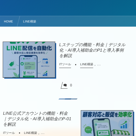
HOME
LINE構築
Lステップの機能・料金｜デジタル
化・AI導入補助金のP1と導入事例
を解説
, …
ITツール
LINE構築
0
LINE公式アカウントの機能・料金
｜デジタル化・AI導入補助金のP-01
を解説
, …
ITツール
LINE構築