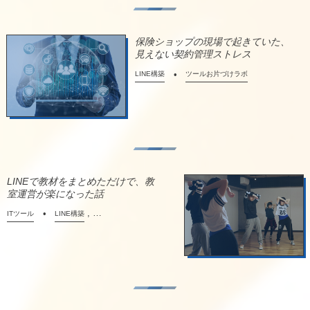
保険ショップの現場で起きていた、
見えない契約管理ストレス
LINE構築
ツールお片づけラボ
LINEで教材をまとめただけで、教
室運営が楽になった話
, …
ITツール
LINE構築