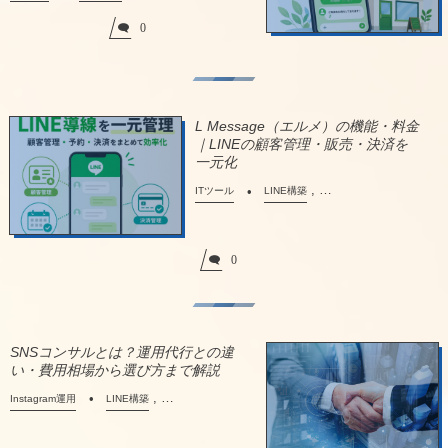
0
L Message（エルメ）の機能・料金
｜LINEの顧客管理・販売・決済を
一元化
, …
ITツール
LINE構築
0
SNSコンサルとは？運用代行との違
い・費用相場から選び方まで解説
, …
Instagram運用
LINE構築