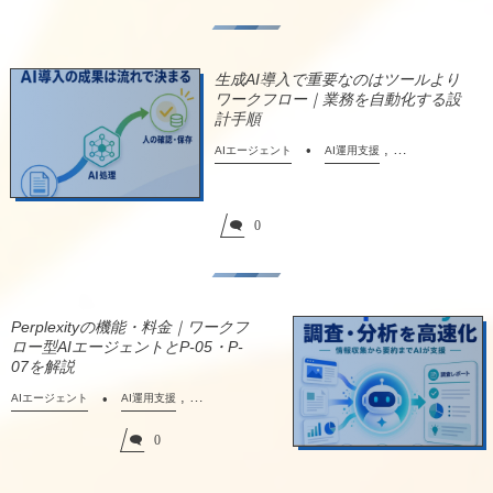
生成AI導入で重要なのはツールより
ワークフロー｜業務を自動化する設
計手順
, …
AIエージェント
AI運用支援
0
Perplexityの機能・料金｜ワークフ
ロー型AIエージェントとP-05・P-
07を解説
, …
AIエージェント
AI運用支援
0