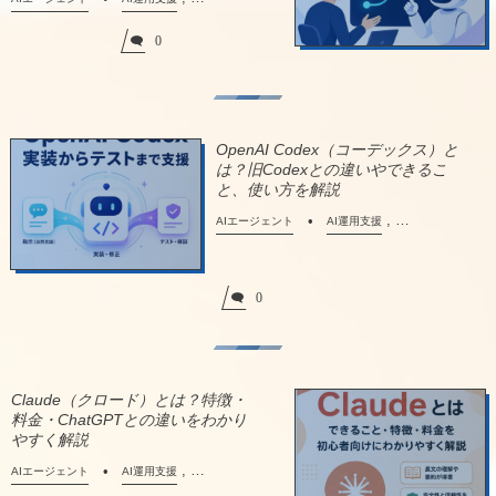
0
OpenAI Codex（コーデックス）と
は？旧Codexとの違いやできるこ
と、使い方を解説
, …
AIエージェント
AI運用支援
0
Claude（クロード）とは？特徴・
料金・ChatGPTとの違いをわかり
やすく解説
, …
AIエージェント
AI運用支援