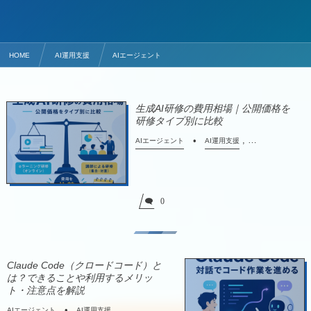
HOME
AI運用支援
AIエージェント
生成AI研修の費用相場｜公開価格を
研修タイプ別に比較
, …
AIエージェント
AI運用支援
0
Claude Code（クロードコード）と
は？できることや利用するメリッ
ト・注意点を解説
, …
AIエージェント
AI運用支援