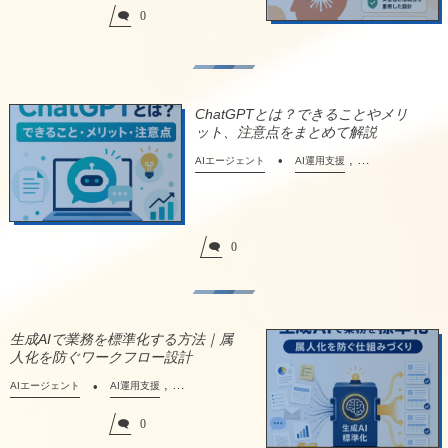
0
ChatGPTとは？できることやメリ
ット、注意点をまとめて解説
, …
AIエージェント
AI運用支援
0
生成AIで業務を標準化する方法｜属
人化を防ぐワークフロー設計
, …
AIエージェント
AI運用支援
0