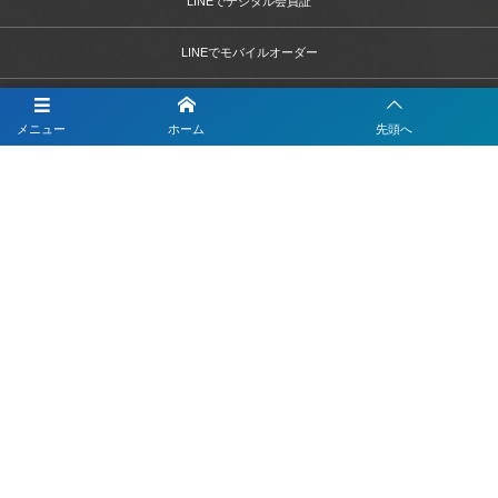
LINEでデジタル会員証
LINEでモバイルオーダー
LINEでテーブルオーダー
メニュー
ホーム
先頭へ
LINEで予約
LINEで簡単打刻
LINEで決済
LINEで問診票・お問合せフォーム
LINEを活用した採用活動
【注目】公式LINEを90分9900円で作成します
4つのLINEシステムが全部入り！ベストDXパック