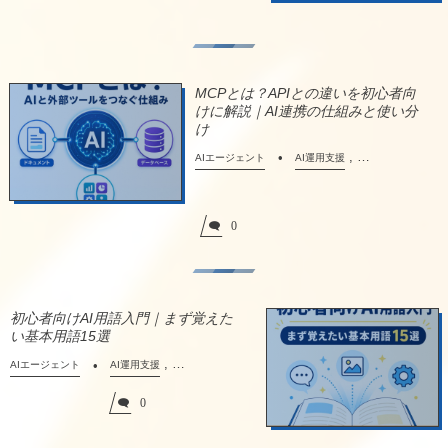
MCPとは？APIとの違いを初心者向
けに解説｜AI連携の仕組みと使い分
け
, …
AIエージェント
AI運用支援
0
初心者向けAI用語入門｜まず覚えた
い基本用語15選
, …
AIエージェント
AI運用支援
0