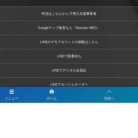
申請はこちらから IT導入支援事業者
Googleマップ集客なら「Monster-MEO」
LINEのデモアカウントの体験はこちら
LINEで順番待ち
LINEでデジタル会員証
LINEでモバイルオーダー
メニュー
ホーム
先頭へ
LINEでテーブルオーダー
LINEで予約
LINEで簡単打刻