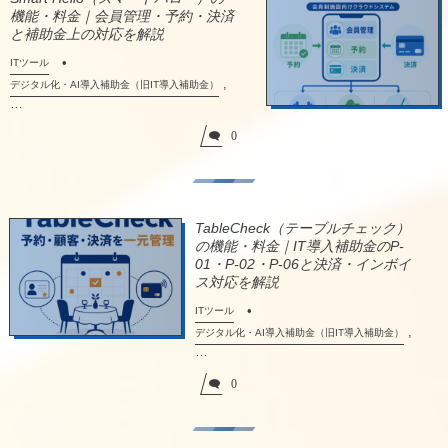
機能・料金｜会員管理・予約・決済
と補助金上の対応を解説
ITツール
,
デジタル化・AI導入補助金（旧IT導入補助金）
…
0
TableCheck（テーブルチェック）
の機能・料金｜IT導入補助金のP-
01・P-02・P-06と決済・インボイ
ス対応を解説
ITツール
,
デジタル化・AI導入補助金（旧IT導入補助金）
…
0