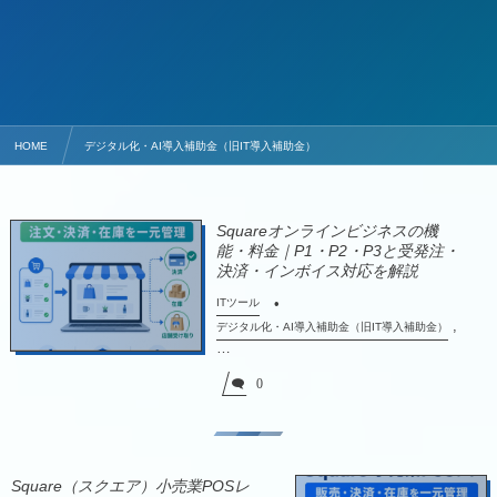
HOME
デジタル化・AI導入補助金（旧IT導入補助金）
Squareオンラインビジネスの機
能・料金｜P1・P2・P3と受発注・
決済・インボイス対応を解説
ITツール
,
デジタル化・AI導入補助金（旧IT導入補助金）
…
0
Square（スクエア）小売業POSレ