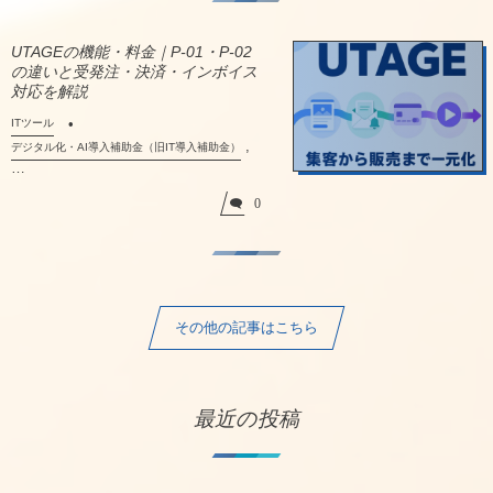
UTAGEの機能・料金｜P-01・P-02
の違いと受発注・決済・インボイス
対応を解説
ITツール
,
デジタル化・AI導入補助金（旧IT導入補助金）
…
0
その他の記事はこちら
最近の投稿