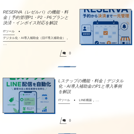
RESERVA（レゼルバ）の機能・料
金｜予約管理P1・P2・P6プランと
決済・インボイス対応を解説
ITツール
,
デジタル化・AI導入補助金（旧IT導入補助金）
…
0
Lステップの機能・料金｜デジタル
化・AI導入補助金のP1と導入事例
を解説
, …
ITツール
LINE構築
0