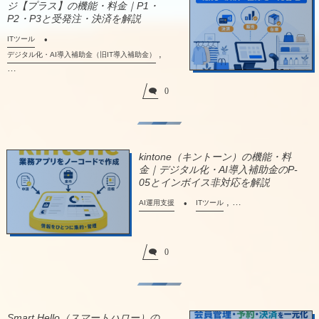
ジ【プラス】の機能・料金｜P1・
P2・P3と受発注・決済を解説
ITツール
,
デジタル化・AI導入補助金（旧IT導入補助金）
…
0
kintone（キントーン）の機能・料
金｜デジタル化・AI導入補助金のP-
05とインボイス非対応を解説
, …
AI運用支援
ITツール
0
Smart Hello（スマートハロー）の