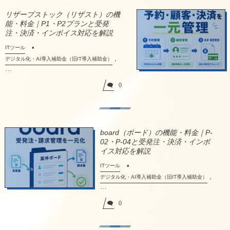
リザーブストック（リザスト）の機
能・料金｜P1・P2プランと受発
注・決済・インボイス対応を解説
ITツール
,
デジタル化・AI導入補助金（旧IT導入補助金）
…
0
board（ボード）の機能・料金｜P-
02・P-04と受発注・決済・インボ
イス対応を解説
ITツール
,
デジタル化・AI導入補助金（旧IT導入補助金）
…
0