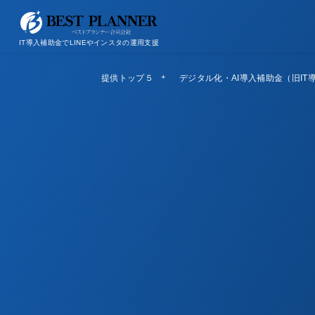
お問い合わせ
会社概要/特定商取引法に基づく表記
IT導入補助金でLINEやインスタの運用支援
提供トップ５
Top5
デジタル化・AI導入補助金（旧IT