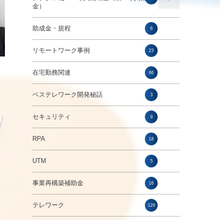
金）
助成金・規程
6
リモートワーク事例
23
在宅勤務関連
66
ベステレワーク開発秘話
3
セキュリティ
9
RPA
18
UTM
5
事業再構築補助金
16
テレワーク
129