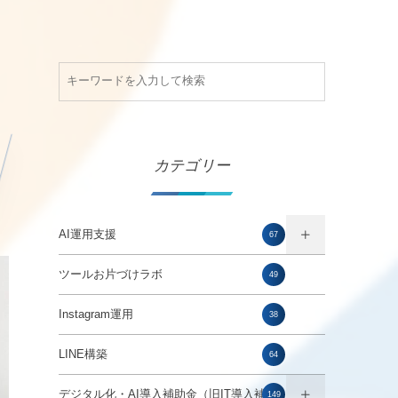
カテゴリー
AI運用支援
67
ツールお片づけラボ
49
Instagram運用
38
LINE構築
64
デジタル化・AI導入補助金（旧IT導入補助
149