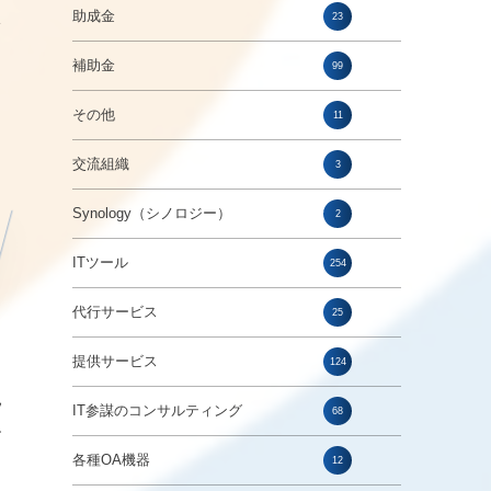
助成金
23
ツ
・
補助金
99
その他
11
交流組織
3
Synology（シノロジー）
2
ITツール
254
代行サービス
25
提供サービス
124
見
IT参謀のコンサルティング
68
す
各種OA機器
12