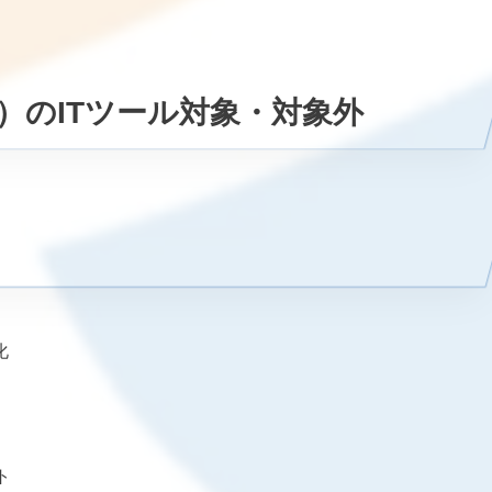
）のITツール対象・対象外
化
ト