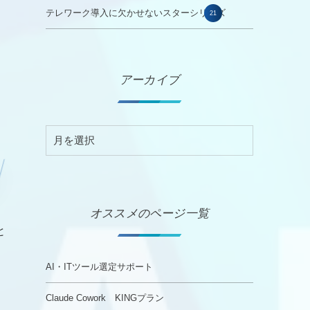
テレワーク導入に欠かせないスターシリーズ
21
アーカイブ
オススメのページ一覧
と
AI・ITツール選定サポート
Claude Cowork KINGプラン