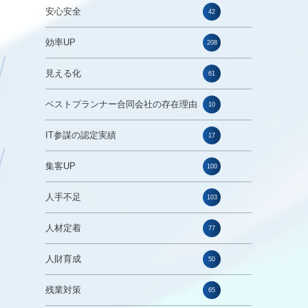
安心安全
42
効率UP
208
見える化
61
ベストプランナー合同会社の存在理由
10
IT参謀の認定実績
17
集客UP
100
人手不足
103
人材定着
77
人財育成
50
残業対策
65