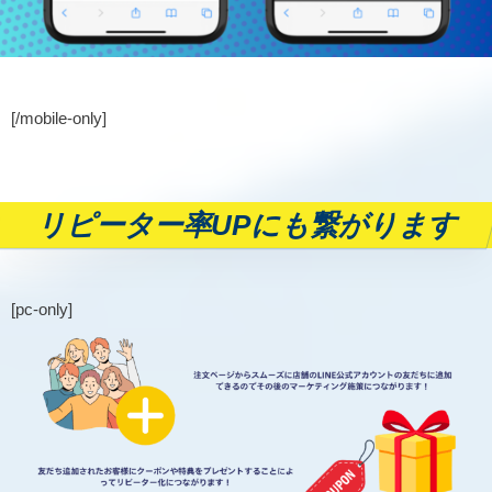
[/mobile-only]
リピーター率UPにも繋がります
[pc-only]