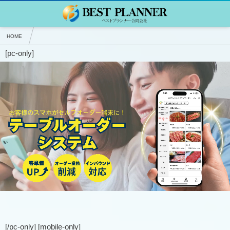
HOME
[pc-only]
★LINEをビジネスで活用しよう！ホームページのようなLINE公式アカウント構築
LINEでテーブルオーダー
[/pc-only] [mobile-only]