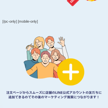
[/pc-only] [mobile-only]