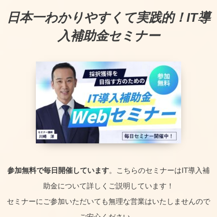
取得いただき、弊社へ申請のご
日本一わかりやすくて実践的！IT導
意思をお知らせいただければ、
入補助金セミナー
対応可能です。
まずはお気軽にご連絡くださ
い。
参加無料で毎日開催しています
。こちらのセミナーはIT導入補
助金について詳しくご説明しています！
セミナーにご参加いただいても無理な営業はいたしませんので
ご安心ください。