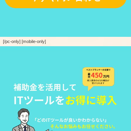
[/pc-only] [mobile-only]