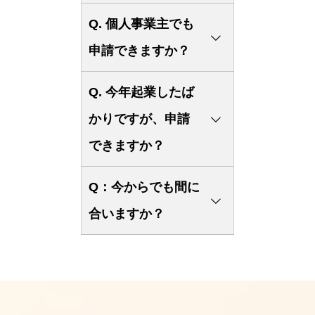
A:弊社は着手金0円、効果報告
Q. 個人事業主でも
費用0円の完全成功報酬である
申請できますか？
ため、不採択の場合は0円で
す。
A. 個人事業主の方でも申請可
Q. 今年起業したば
能ですし、今まで問題なく採択
かりですが、申請
されています。
できますか？
A. 法人でも個人事業主でも、
Q：今からでも間に
起業1年未満の方は残念です
合いますか？
が、必要書類が準備できないた
め申請できないです。
A：はい、まだ間に合います。
1年以上経過されていても年商
最終（8次）1/7締切に間に合わ
が300万円未満の方はご遠慮頂
せるためには、
いております。
12/22までに gBizIDプライムを