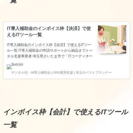
一覧
IT導入補助金のインボイス枠【決済】で使
えるITツール一覧
IT導入補助金のインボイス枠【決済】で使えるITツー
ル一覧 IT導入補助金の申請サポートから納品までトー
タル支援事業者 埼玉県さいたま市で「ITコーディネー
タ」の資格を持ち、経済産業省の「スマートSMEサポ
ーター」の認定を頂いているベストプランナー合同会
デジタル化・AI導入補助金とSNS運用支援 | 埼玉のベストプランナー
社は、中小企業の生産性向上をITで叶えるため、IT導
入補助金のITツール登録～申請サポート～納品～実績
報告～後年報告までのトータル支援をサポートしてい
る支援事業者です。 このページでは、インボイス枠
【決済】で使えるITツールをご紹介します。 インボイ
ス枠【決済】で使えるITツール一覧 ※基本的にZoom
等のWeb会議でお話を聞きながらご提案いた…
インボイス枠【会計】で使えるITツール
一覧