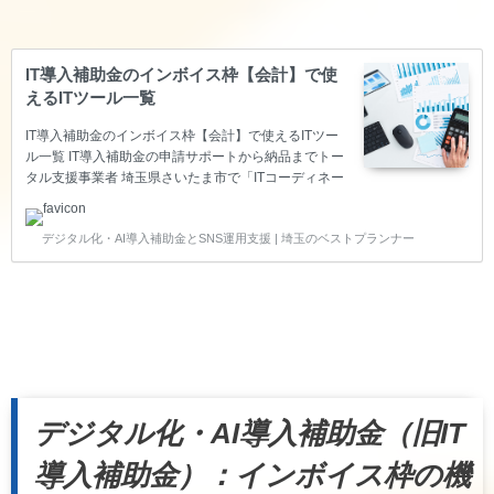
IT導入補助金のインボイス枠【会計】で使
えるITツール一覧
IT導入補助金のインボイス枠【会計】で使えるITツー
ル一覧 IT導入補助金の申請サポートから納品までトー
タル支援事業者 埼玉県さいたま市で「ITコーディネー
タ」の資格を持ち、経済産業省の「スマートSMEサポ
ーター」の認定を頂いているベストプランナー合同会
デジタル化・AI導入補助金とSNS運用支援 | 埼玉のベストプランナー
社は、中小企業の生産性向上をITで叶えるため、IT導
入補助金のITツール登録～申請サポート～納品～実績
報告～後年報告までのトータル支援をサポートしてい
る支援事業者です。 このページでは、インボイス枠
【会計】で使えるITツールをご紹介します。 インボイ
ス枠【会計】で使えるITツール一覧 ※基本的にZoom
等のWeb会議でお話を聞きながらご提案いた…
デジタル化・AI導入補助金（旧IT
導入補助金）：インボイス枠の機