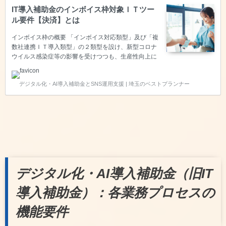
IT導入補助金のインボイス枠対象ＩＴツー
ル要件【決済】とは
インボイス枠の概要 「インボイス対応類型」及び「複
数社連携ＩＴ導入類型」の２類型を設け、新型コロナ
ウイルス感染症等の影響を受けつつも、生産性向上に
取り組む中小企業・小規模事業者等を支援するととも
にインボイス制度への対応も見据えつつ、企業間取引
デジタル化・AI導入補助金とSNS運用支援 | 埼玉のベストプランナー
のデジタル化を強力に推進するため、「通常枠」より
も補助率を引き上げて優先的に支援します。デジタル
化基盤導入枠に申請するためには、【会計・受発注・
決済・ＥＣ】の４つの機能のいずれかを保有するソフ
トウェアであることが求められます。今回は【決済】
についてご説明いたします。 【必須要件】決済機能が
備わっていること 共P-02に含まれるPOSレジシステ
ム等の決済機能…
デジタル化・AI導入補助金（旧IT
導入補助金）：各業務プロセスの
機能要件