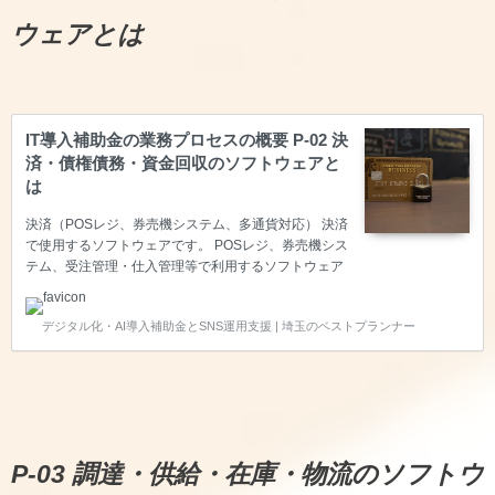
注意点～AIトラッキング機能、AI顧客分析、消費者行
ウェアとは
動解析、フィ…
IT導入補助金の業務プロセスの概要 P-02 決
済・債権債務・資金回収のソフトウェアと
は
決済（POSレジ、券売機システム、多通貨対応） 決済
で使用するソフトウェアです。 POSレジ、券売機シス
テム、受注管理・仕入管理等で利用するソフトウェア
が入ります。 決済（POSレジ、ECサイト用カート、
多通貨対応） 決済で使用するソフトウェアです。POS
デジタル化・AI導入補助金とSNS運用支援 | 埼玉のベストプランナー
レジ、ECサイト用カート、多通貨対応が入ります。
※ECサイトはIT導入補助金2023年度で終了となりま
した。 発注・仕入管理、買掛・支払管理 発注・仕入
管理、買掛・支払管理で使用されるソフトウェアで
す。 受注・売上請求管理、売掛・回収管理 受注・売
上請求管理、売掛・回収管理で使用されるソフトウェ
アです。 電子記録債権・手形管理 電子記録債権…
P-03 調達・供給・在庫・物流のソフトウ