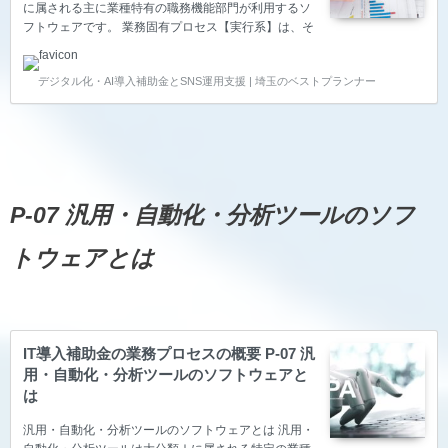
に属される主に業種特有の職務機能部門が利用するソ
フトウェアです。 業務固有プロセス【実行系】は、そ
の業種の根幹となる事業のソフトウェアが該当しま
す。その為、プロセスの内容は各業種で異なります。
デジタル化・AI導入補助金とSNS運用支援 | 埼玉のベストプランナー
農業・林業・漁業 日本産業分類コード A農業，林業 B
漁業 農業・林業・漁業の詳細はこちらから 建設・土
木業 日本産業分類コード D建設業 06総合工事業 61一
般土木建築工事業 62建築工事業 63舗装工事業 65建築
リフォーム工事業 07職別工事業 71大工工事業 72と
び･土工･コンクリート工事業 75左官工事業 77塗装工
事業 08設備工事業 8…
P-07 汎用・自動化・分析ツールのソフ
トウェアとは
IT導入補助金の業務プロセスの概要 P-07 汎
用・自動化・分析ツールのソフトウェアと
は
汎用・自動化・分析ツールのソフトウェアとは 汎用・