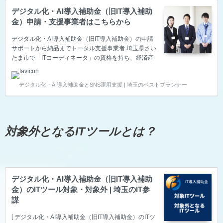
デジタル化・AI導入補助金（旧IT導入補助
金）申請・支援事業者はこちらから
デジタル化・AI導入補助金（旧IT導入補助金）の申請
サポートから納品までトータル支援事業者 埼玉県さい
たま市で「ITコーディネータ」の資格を持ち、経済産
業省の「スマートSMEサポーター」の認定を頂いてい
るベストプランナー合同会社は、中小企業の生産性向
デジタル化・AI導入補助金とSNS運用支援 | 埼玉のベストプランナー
上をITで叶えるため、デジタル化・AI導入補助金（旧
IT導入補助金）の申請サポート～納品～報告までのト
ータル支援をサポートしている支援事業者です。 デジ
タル化・AI導入補助金（旧IT導入補助金）の申請サポ
ートは支援事業者のベストプランナー合同会社 ※基本
対象外となるITツールとは？
的にZoom等のWeb会議でお話を聞きながらご提案い
たします。 IT導入補助金のITツール登録や…
デジタル化・AI導入補助金（旧IT導入補助
金）のITツール対象・対象外 | 埼玉のIT参
謀
[ デジタル化・AI導入補助金（旧IT導入補助金）のITツ