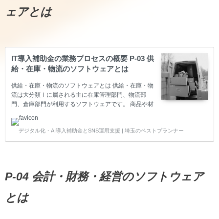
ェアとは
IT導入補助金の業務プロセスの概要 P-03 供
給・在庫・物流のソフトウェアとは
供給・在庫・物流のソフトウェアとは 供給・在庫・物
流は大分類Ⅰに属される主に在庫管理部門、物流部
門、倉庫部門が利用するソフトウェアです。 商品や材
料部品の仕入れとその在庫管理、商品・製品の出荷か
ら納品まで、物流業務を管理するソフトウェアが該当
デジタル化・AI導入補助金とSNS運用支援 | 埼玉のベストプランナー
します。 仕入先別取引条件管理 仕入先別取引条件管
理で使用されるソフトウェアです。 ロケーション管
理、入出庫管理、実地棚卸管理、検品受入 ロケーショ
ン管理、入出庫管理、実地棚卸管理、検品受入で使用
されるソフトウェアです。 在庫分析、在庫基準 在庫
P-04 会計・財務・経営のソフトウェア
分析、在庫基準で使用されるソフトウェアです。 納品
先・納品商品管理 納品先、納品期限、納品商品、配送
とは
状況確認等で…