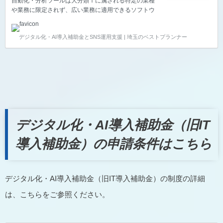
自動化・分析ツールは大分類Ⅰに属される特定の業種
や業務に限定されず、広い業務に適用できるソフトウ
ェアや、複数のシステムの高度な連携や解析・分析の
機能により生産性向上に寄与するソフトウェアです。
デジタル化・AI導入補助金とSNS運用支援 | 埼玉のベストプランナー
■汎用ツール 特定の業種や業務に限定されず、広い業
務に適用できるソフトウェア。表計算・ワープロ・簡
易データベースやメール、グループウェア製品などの
SaaSのライブラリー等が該当します。テレワーク環
境の整備に資するツール用に作成された業務テンプレ
ート（マクロ/VBA等の生成物）もこれに該当します。
■自動化・分析 複数のシステムの高度な連携や解析・
分析の機…
デジタル化・AI導入補助金（旧IT
導入補助金）の申請条件はこちら
デジタル化・AI導入補助金（旧IT導入補助金）の制度の詳細
は、こちらをご参照ください。