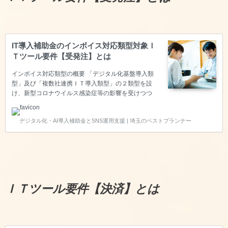
【必須要件】会計機能が備わっていること 共P-04に
含まれる仕訳、各種出納帳、総…
IT導入補助金のインボイス対応類型対象Ｉ
Ｔツール要件【受発注】とは
インボイス対応類型の概要 「デジタル化基盤導入類
型」及び「複数社連携ＩＴ導入類型」の２類型を設
け、新型コロナウイルス感染症等の影響を受けつつ
も、生産性向上に取り組む中小企業・小規模事業者等
を支援するとともにインボイス制度への対応も見据え
デジタル化・AI導入補助金とSNS運用支援 | 埼玉のベストプランナー
つつ、企業間取引のデジタル化を強力に推進するた
め、「通常枠」よりも補助率を引き上げて優先的に支
援します。デジタル化基盤導入枠に申請するために
は、【会計・受発注・決済・ＥＣ】の４つの機能のい
ずれかを保有するソフトウェアであることが求められ
ます。今回は【受発注】についてご説明いたします。
【必須要件】受発注機能が備わっていること 共P-02
ＩＴツール要件【決済】とは
に含まれる、売り手側機能で…