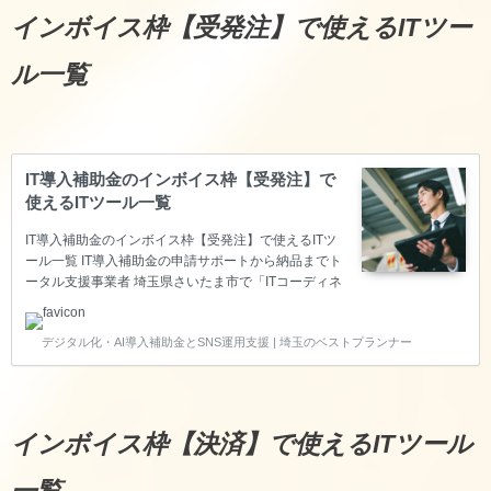
インボイス枠【受発注】で使えるITツー
ル一覧
IT導入補助金のインボイス枠【受発注】で
使えるITツール一覧
IT導入補助金のインボイス枠【受発注】で使えるITツ
ール一覧 IT導入補助金の申請サポートから納品までト
ータル支援事業者 埼玉県さいたま市で「ITコーディネ
ータ」の資格を持ち、経済産業省の「スマートSMEサ
ポーター」の認定を頂いているベストプランナー合同
デジタル化・AI導入補助金とSNS運用支援 | 埼玉のベストプランナー
会社は、中小企業の生産性向上をITで叶えるため、IT
導入補助金のITツール登録～申請サポート～納品～実
績報告～後年報告までのトータル支援をサポートして
いる支援事業者です。 このページでは、インボイス枠
【受発注】で使えるITツールをご紹介します。 インボ
インボイス枠【決済】で使えるITツール
イス枠【受発注】で使えるITツール一覧 ※基本的に
Zoom等のWeb会議でお話を聞きながらご提…