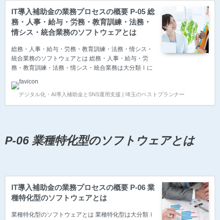
IT導入補助金の業務プロセスの概要 P-05 総
務・人事・給与・労務・教育訓練・法務・
情シス・統合業務のソフトウェアとは
総務・人事・給与・労務・教育訓練・法務・情シス・
統合業務のソフトウェアとは 総務・人事・給与・労
務・教育訓練・法務・情シス・統合業務は大分類Ⅰに
属される主に総務・人事・労務部門または現場の管理
者が利用するソフトウェアです。 2025年度のIT導入
デジタル化・AI導入補助金とSNS運用支援 | 埼玉のベストプランナー
補助金より、多様な業務に適したアプリをプログラミ
ング不要で、自社で最適な形にカスタマイズして作成
することができるノーコードツールと、稟議書や有給
休暇の申請、報告書の提出など、上司に承認や決裁が
できるワークフローと呼ばれる電子回覧板と、データ
P-06 業種特化型のソフトウェアとは
を収集・分析・可視化し、意思決定や戦略立案・需要
予測に活用できるデータ分析や解析するITツールも補
助対象になりまし…
IT導入補助金の業務プロセスの概要 P-06 業
種特化型のソフトウェアとは
業種特化型のソフトウェアとは 業種特化型は大分類Ⅰ