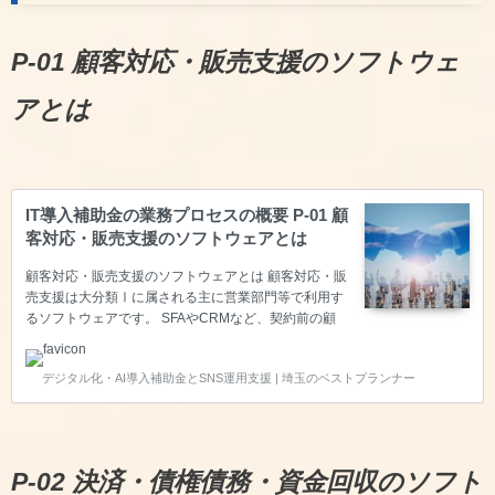
P-01 顧客対応・販売支援のソフトウェ
アとは
IT導入補助金の業務プロセスの概要 P-01 顧
客対応・販売支援のソフトウェアとは
顧客対応・販売支援のソフトウェアとは 顧客対応・販
売支援は大分類Ⅰに属される主に営業部門等で利用す
るソフトウェアです。 SFAやCRMなど、契約前の顧
客や商談の醸成段階で、営業活動の履歴管理や目標達
成度など進捗管理を行ったり、営業部門の活動を見え
デジタル化・AI導入補助金とSNS運用支援 | 埼玉のベストプランナー
る化する業務パッケージソフトが該当します。また、
見込み顧客に対して行動を起こすソフト（マーケティ
ングオートメーション）もこのプロセスに該当しま
す。 マーケティングオートメーション（MA） トラッ
キング機能（潜在顧客属性情報・行動履歴収集・分
P-02 決済・債権債務・資金回収のソフト
析）、リード管理（潜在顧客育成・潜在顧客選別） ～