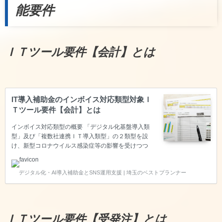
能要件
ＩＴツール要件【会計】とは
IT導入補助金のインボイス対応類型対象Ｉ
Ｔツール要件【会計】とは
インボイス対応類型の概要 「デジタル化基盤導入類
型」及び「複数社連携ＩＴ導入類型」の２類型を設
け、新型コロナウイルス感染症等の影響を受けつつ
も、生産性向上に取り組む中小企業・小規模事業者等
を支援するとともにインボイス制度への対応も見据え
デジタル化・AI導入補助金とSNS運用支援 | 埼玉のベストプランナー
つつ、企業間取引のデジタル化を強力に推進するた
め、「通常枠」よりも補助率を引き上げて優先的に支
援します。デジタル化基盤導入枠に申請するために
は、【会計・受発注・決済・ＥＣ】の４つの機能のい
ずれかを保有するソフトウェアであることが求められ
ＩＴツール要件【受発注】とは
ます。今回は【会計】についてご説明いたします。