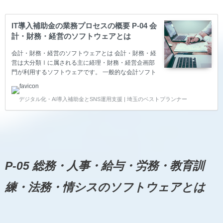
IT導入補助金の業務プロセスの概要 P-04 会
計・財務・経営のソフトウェアとは
会計・財務・経営のソフトウェアとは 会計・財務・経
営は大分類Ⅰに属される主に経理・財務・経営企画部
門が利用するソフトウェアです。 一般的な会計ソフト
(財務・税務など)が該当します。経費精算ツールなど
も、会計ソフトへのデータ準備ソフトとしてここに該
デジタル化・AI導入補助金とSNS運用支援 | 埼玉のベストプランナー
当します。 インボイス対応（複数税率、区分記載請求
書）はここに該当します。 予算統制、資金繰り計画、
CMS（キャッシュ・マネジメント） 予算統制、資金
繰り計画、CMS（キャッシュ・マネジメント）で使用
されるソフトウェアです。 仕訳、各種出納帳、総勘定
元帳、残高試算表、財務三表（B/S,P/L,C/F） 仕訳、
各種出納帳、総勘定元帳、残高試算表、財務三表…
P-05 総務・人事・給与・労務・教育訓
練・法務・情シスのソフトウェアとは