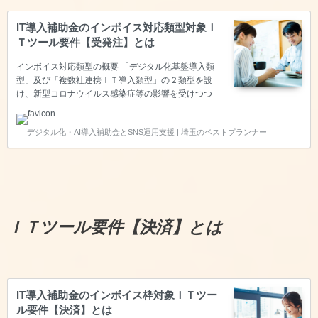
IT導入補助金のインボイス対応類型対象Ｉ
Ｔツール要件【受発注】とは
インボイス対応類型の概要 「デジタル化基盤導入類
型」及び「複数社連携ＩＴ導入類型」の２類型を設
け、新型コロナウイルス感染症等の影響を受けつつ
も、生産性向上に取り組む中小企業・小規模事業者等
を支援するとともにインボイス制度への対応も見据え
デジタル化・AI導入補助金とSNS運用支援 | 埼玉のベストプランナー
つつ、企業間取引のデジタル化を強力に推進するた
め、「通常枠」よりも補助率を引き上げて優先的に支
援します。デジタル化基盤導入枠に申請するために
は、【会計・受発注・決済・ＥＣ】の４つの機能のい
ずれかを保有するソフトウェアであることが求められ
ます。今回は【受発注】についてご説明いたします。
【必須要件】受発注機能が備わっていること 共P-02
ＩＴツール要件【決済】とは
に含まれる、売り手側機能で…
IT導入補助金のインボイス枠対象ＩＴツー
ル要件【決済】とは