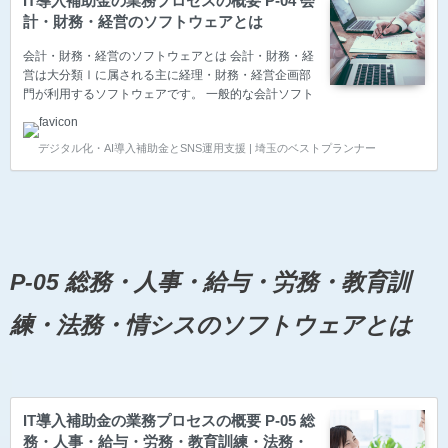
IT導入補助金の業務プロセスの概要 P-04 会
計・財務・経営のソフトウェアとは
会計・財務・経営のソフトウェアとは 会計・財務・経
営は大分類Ⅰに属される主に経理・財務・経営企画部
門が利用するソフトウェアです。 一般的な会計ソフト
(財務・税務など)が該当します。経費精算ツールなど
も、会計ソフトへのデータ準備ソフトとしてここに該
デジタル化・AI導入補助金とSNS運用支援 | 埼玉のベストプランナー
当します。 インボイス対応（複数税率、区分記載請求
書）はここに該当します。 予算統制、資金繰り計画、
CMS（キャッシュ・マネジメント） 予算統制、資金
繰り計画、CMS（キャッシュ・マネジメント）で使用
されるソフトウェアです。 仕訳、各種出納帳、総勘定
元帳、残高試算表、財務三表（B/S,P/L,C/F） 仕訳、
各種出納帳、総勘定元帳、残高試算表、財務三表…
P-05 総務・人事・給与・労務・教育訓
練・法務・情シスのソフトウェアとは
IT導入補助金の業務プロセスの概要 P-05 総
務・人事・給与・労務・教育訓練・法務・