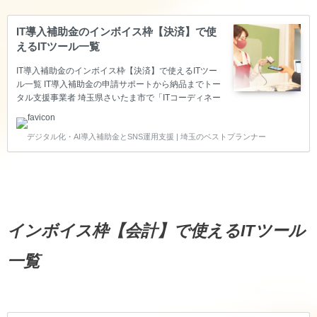
IT導入補助金のインボイス枠【決済】で使
えるITツール一覧
IT導入補助金のインボイス枠【決済】で使えるITツー
ル一覧 IT導入補助金の申請サポートから納品までトー
タル支援事業者 埼玉県さいたま市で「ITコーディネー
タ」の資格を持ち、経済産業省の「スマートSMEサポ
ーター」の認定を頂いているベストプランナー合同会
デジタル化・AI導入補助金とSNS運用支援 | 埼玉のベストプランナー
社は、中小企業の生産性向上をITで叶えるため、IT導
入補助金のITツール登録～申請サポート～納品～実績
報告～後年報告までのトータル支援をサポートしてい
る支援事業者です。 このページでは、インボイス枠
【決済】で使えるITツールをご紹介します。 インボイ
ス枠【決済】で使えるITツール一覧 ※基本的にZoom
等のWeb会議でお話を聞きながらご提案いた…
インボイス枠【会計】で使えるITツール
一覧