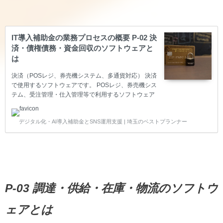
IT導入補助金の業務プロセスの概要 P-02 決
済・債権債務・資金回収のソフトウェアと
は
決済（POSレジ、券売機システム、多通貨対応） 決済
で使用するソフトウェアです。 POSレジ、券売機シス
テム、受注管理・仕入管理等で利用するソフトウェア
が入ります。 決済（POSレジ、ECサイト用カート、
多通貨対応） 決済で使用するソフトウェアです。POS
デジタル化・AI導入補助金とSNS運用支援 | 埼玉のベストプランナー
レジ、ECサイト用カート、多通貨対応が入ります。
※ECサイトはIT導入補助金2023年度で終了となりま
した。 発注・仕入管理、買掛・支払管理 発注・仕入
管理、買掛・支払管理で使用されるソフトウェアで
す。 受注・売上請求管理、売掛・回収管理 受注・売
上請求管理、売掛・回収管理で使用されるソフトウェ
アです。 電子記録債権・手形管理 電子記録債権…
P-03 調達・供給・在庫・物流のソフトウ
ェアとは