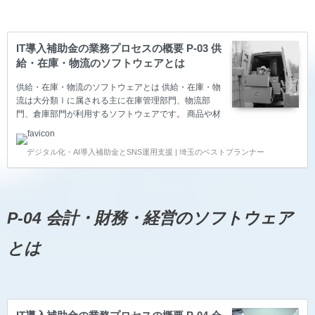
IT導入補助金の業務プロセスの概要 P-03 供
給・在庫・物流のソフトウェアとは
供給・在庫・物流のソフトウェアとは 供給・在庫・物
流は大分類Ⅰに属される主に在庫管理部門、物流部
門、倉庫部門が利用するソフトウェアです。 商品や材
料部品の仕入れとその在庫管理、商品・製品の出荷か
ら納品まで、物流業務を管理するソフトウェアが該当
デジタル化・AI導入補助金とSNS運用支援 | 埼玉のベストプランナー
します。 仕入先別取引条件管理 仕入先別取引条件管
理で使用されるソフトウェアです。 ロケーション管
理、入出庫管理、実地棚卸管理、検品受入 ロケーショ
ン管理、入出庫管理、実地棚卸管理、検品受入で使用
されるソフトウェアです。 在庫分析、在庫基準 在庫
P-04 会計・財務・経営のソフトウェア
分析、在庫基準で使用されるソフトウェアです。 納品
先・納品商品管理 納品先、納品期限、納品商品、配送
とは
状況確認等で…