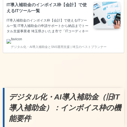
IT導入補助金のインボイス枠【会計】で使
えるITツール一覧
IT導入補助金のインボイス枠【会計】で使えるITツー
ル一覧 IT導入補助金の申請サポートから納品までトー
タル支援事業者 埼玉県さいたま市で「ITコーディネー
タ」の資格を持ち、経済産業省の「スマートSMEサポ
ーター」の認定を頂いているベストプランナー合同会
デジタル化・AI導入補助金とSNS運用支援 | 埼玉のベストプランナー
社は、中小企業の生産性向上をITで叶えるため、IT導
入補助金のITツール登録～申請サポート～納品～実績
報告～後年報告までのトータル支援をサポートしてい
る支援事業者です。 このページでは、インボイス枠
【会計】で使えるITツールをご紹介します。 インボイ
ス枠【会計】で使えるITツール一覧 ※基本的にZoom
等のWeb会議でお話を聞きながらご提案いた…
デジタル化・AI導入補助金（旧IT
導入補助金）：インボイス枠の機
能要件