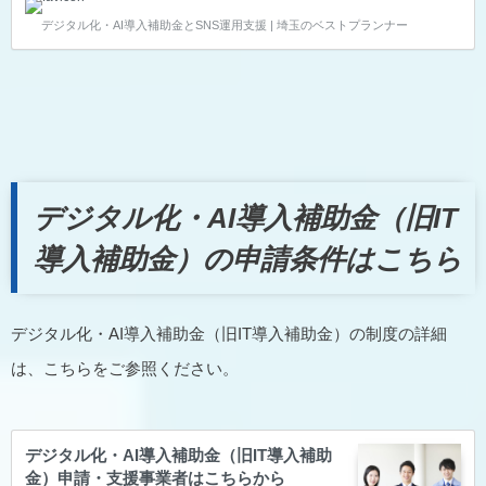
機能により生産性向上に寄与するソフトウェアです。
デジタル化・AI導入補助金とSNS運用支援 | 埼玉のベストプランナー
■汎用ツール 特定の業種や業務に限定されず、広い業
務に適用できるソフトウェア。表計算・ワープロ・簡
易データベースやメール、グループウェア製品などの
SaaSのライブラリー等が該当します。テレワーク環
境の整備に資するツール用に作成された業務テンプレ
ート（マクロ/VBA等の生成物）もこれに該当します。
■自動化・分析 複数のシステムの高度な連携や解析・
分析の機…
デジタル化・AI導入補助金（旧IT
導入補助金）の申請条件はこちら
デジタル化・AI導入補助金（旧IT導入補助金）の制度の詳細
は、こちらをご参照ください。
デジタル化・AI導入補助金（旧IT導入補助
金）申請・支援事業者はこちらから