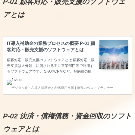
P-01 顧客対応・販売支援のソフトウェ
アとは
IT導入補助金の業務プロセスの概要 P-01 顧
客対応・販売支援のソフトウェアとは
顧客対応・販売支援のソフトウェアとは 顧客対応・販
売支援は大分類Ⅰに属される主に営業部門等で利用す
るソフトウェアです。 SFAやCRMなど、契約前の顧
客や商談の醸成段階で、営業活動の履歴管理や目標達
成度など進捗管理を行ったり、営業部門の活動を見え
デジタル化・AI導入補助金とSNS運用支援 | 埼玉のベストプランナー
る化する業務パッケージソフトが該当します。また、
見込み顧客に対して行動を起こすソフト（マーケティ
ングオートメーション）もこのプロセスに該当しま
す。 マーケティングオートメーション（MA） トラッ
キング機能（潜在顧客属性情報・行動履歴収集・分
P-02 決済・債権債務・資金回収のソフト
析）、リード管理（潜在顧客育成・潜在顧客選別） ～
注意点～AIトラッキング機能、AI顧客分析、消費者行
ウェアとは
動解析、フィ…