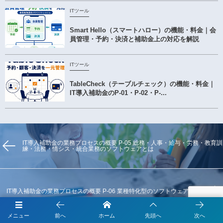
ITツール
Smart Hello（スマートハロー）の機能・料金｜会
員管理・予約・決済と補助金上の対応を解説
ITツール
TableCheck（テーブルチェック）の機能・料金｜
IT導入補助金のP-01・P-02・P-...
IT導入補助金の業務プロセスの概要 P-05 総務・人事・給与・労務・教育訓
練・法務・情シス・統合業務のソフトウェアとは
IT導入補助金の業務プロセスの概要 P-06 業種特化型のソフトウェアとは
メニュー
前へ
ホーム
先頭へ
次へ