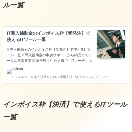
ル一覧
IT導入補助金のインボイス枠【受発注】で
使えるITツール一覧
IT導入補助金のインボイス枠【受発注】で使えるITツ
ール一覧 IT導入補助金の申請サポートから納品までト
ータル支援事業者 埼玉県さいたま市で「ITコーディネ
ータ」の資格を持ち、経済産業省の「スマートSMEサ
ポーター」の認定を頂いているベストプランナー合同
デジタル化・AI導入補助金とSNS運用支援 | 埼玉のベストプランナー
会社は、中小企業の生産性向上をITで叶えるため、IT
導入補助金のITツール登録～申請サポート～納品～実
績報告～後年報告までのトータル支援をサポートして
いる支援事業者です。 このページでは、インボイス枠
【受発注】で使えるITツールをご紹介します。 インボ
インボイス枠【決済】で使えるITツール
イス枠【受発注】で使えるITツール一覧 ※基本的に
Zoom等のWeb会議でお話を聞きながらご提…
一覧