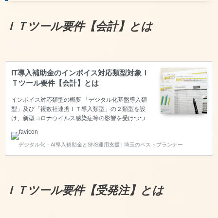
ＩＴツール要件【会計】とは
IT導入補助金のインボイス対応類型対象Ｉ
Ｔツール要件【会計】とは
インボイス対応類型の概要 「デジタル化基盤導入類
型」及び「複数社連携ＩＴ導入類型」の２類型を設
け、新型コロナウイルス感染症等の影響を受けつつ
も、生産性向上に取り組む中小企業・小規模事業者等
を支援するとともにインボイス制度への対応も見据え
デジタル化・AI導入補助金とSNS運用支援 | 埼玉のベストプランナー
つつ、企業間取引のデジタル化を強力に推進するた
め、「通常枠」よりも補助率を引き上げて優先的に支
援します。デジタル化基盤導入枠に申請するために
は、【会計・受発注・決済・ＥＣ】の４つの機能のい
ずれかを保有するソフトウェアであることが求められ
ＩＴツール要件【受発注】とは
ます。今回は【会計】についてご説明いたします。
【必須要件】会計機能が備わっていること 共P-04に
含まれる仕訳、各種出納帳、総…