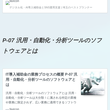
す。その為、プロセスの内容は各業種で異なります。
デジタル化・AI導入補助金とSNS運用支援 | 埼玉のベストプランナー
農業・林業・漁業 日本産業分類コード A農業，林業 B
漁業 農業・林業・漁業の詳細はこちらから 建設・土
木業 日本産業分類コード D建設業 06総合工事業 61一
般土木建築工事業 62建築工事業 63舗装工事業 65建築
リフォーム工事業 07職別工事業 71大工工事業 72と
び･土工･コンクリート工事業 75左官工事業 77塗装工
事業 08設備工事業 8…
P-07 汎用・自動化・分析ツールのソフ
トウェアとは
IT導入補助金の業務プロセスの概要 P-07 汎
用・自動化・分析ツールのソフトウェアと
は
汎用・自動化・分析ツールのソフトウェアとは 汎用・
自動化・分析ツールは大分類Ⅰに属される特定の業種
や業務に限定されず、広い業務に適用できるソフトウ
ェアや、複数のシステムの高度な連携や解析・分析の