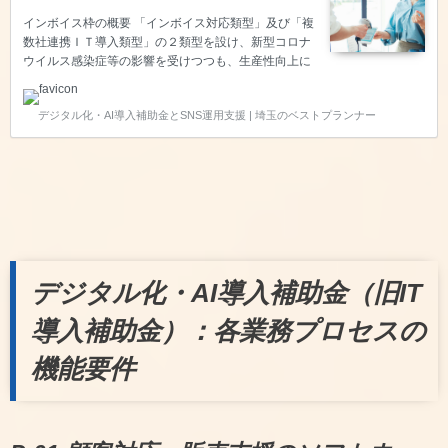
インボイス枠の概要 「インボイス対応類型」及び「複
数社連携ＩＴ導入類型」の２類型を設け、新型コロナ
ウイルス感染症等の影響を受けつつも、生産性向上に
取り組む中小企業・小規模事業者等を支援するととも
にインボイス制度への対応も見据えつつ、企業間取引
デジタル化・AI導入補助金とSNS運用支援 | 埼玉のベストプランナー
のデジタル化を強力に推進するため、「通常枠」より
も補助率を引き上げて優先的に支援します。デジタル
化基盤導入枠に申請するためには、【会計・受発注・
決済・ＥＣ】の４つの機能のいずれかを保有するソフ
トウェアであることが求められます。今回は【決済】
についてご説明いたします。 【必須要件】決済機能が
備わっていること 共P-02に含まれるPOSレジシステ
ム等の決済機能…
デジタル化・AI導入補助金（旧IT
導入補助金）：各業務プロセスの
機能要件