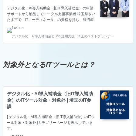
デジタル化・AI導入補助金（旧IT導入補助金）の申請
サポートから納品までトータル支援事業者 埼玉県さい
たま市で「ITコーディネータ」の資格を持ち、経済産
業省の「スマートSMEサポーター」の認定を頂いてい
るベストプランナー合同会社は、中小企業の生産性向
デジタル化・AI導入補助金とSNS運用支援 | 埼玉のベストプランナー
上をITで叶えるため、デジタル化・AI導入補助金（旧
IT導入補助金）の申請サポート～納品～報告までのト
ータル支援をサポートしている支援事業者です。 デジ
タル化・AI導入補助金（旧IT導入補助金）の申請サポ
ートは支援事業者のベストプランナー合同会社 ※基本
対象外となるITツールとは？
的にZoom等のWeb会議でお話を聞きながらご提案い
たします。 IT導入補助金のITツール登録や…
デジタル化・AI導入補助金（旧IT導入補助
金）のITツール対象・対象外 | 埼玉のIT参
謀
[ デジタル化・AI導入補助金（旧IT導入補助金）のITツ
ール対象・対象外 ]カテゴリーページを表示していま
す。