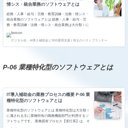
情シス・統合業務のソフトウェアとは
総務・人事・給与・労務・教育訓練・法務・情シス・
統合業務のソフトウェアとは 総務・人事・給与・労
務・教育訓練・法務・情シス・統合業務は大分類Ⅰに
属される主に総務・人事・労務部門または現場の管理
者が利用するソフトウェアです。 2025年度のIT導入
デジタル化・AI導入補助金とSNS運用支援 | 埼玉のベストプランナー
補助金より、多様な業務に適したアプリをプログラミ
ング不要で、自社で最適な形にカスタマイズして作成
することができるノーコードツールと、稟議書や有給
休暇の申請、報告書の提出など、上司に承認や決裁が
できるワークフローと呼ばれる電子回覧板と、データ
P-06 業種特化型のソフトウェアとは
を収集・分析・可視化し、意思決定や戦略立案・需要
予測に活用できるデータ分析や解析するITツールも補
助対象になりまし…
IT導入補助金の業務プロセスの概要 P-06 業
種特化型のソフトウェアとは
業種特化型のソフトウェアとは 業種特化型は大分類Ⅰ
に属される主に業種特有の職務機能部門が利用するソ
フトウェアです。 業務固有プロセス【実行系】は、そ
の業種の根幹となる事業のソフトウェアが該当しま