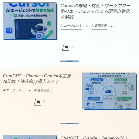
Cursorの機能・料金｜ワークフロー
型AIエージェントによる開発自動化
を解説
, …
AIエージェント
AI運用支援
0
ChatGPT・Claude・Gemini等主要
AI比較｜法人向け導入ガイド
, …
AIエージェント
AI運用支援
0
ChatGPT・Claude・Geminiを法人