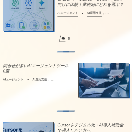
向けに比較｜業務別にどれを選ぶ？
, …
AIエージェント
AI運用支援
0
問合せが多いAIエージェントツール
6選
, …
AIエージェント
AI運用支援
Cursorをデジタル化・AI導入補助金
で導入したい方へ