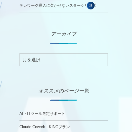
テレワーク導入に欠かせないスターシリーズ
21
アーカイブ
オススメのページ一覧
AI・ITツール選定サポート
る
Claude Cowork KINGプラン