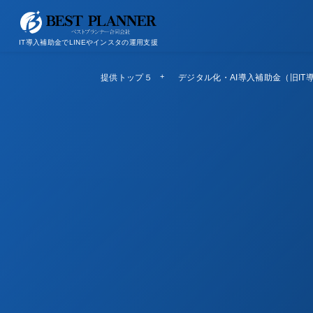
お問い合わせ
会社概要/特定商取引法に基づく表記
IT導入補助金でLINEやインスタの運用支援
提供トップ５
Top5
デジタル化・AI導入補助金（旧IT