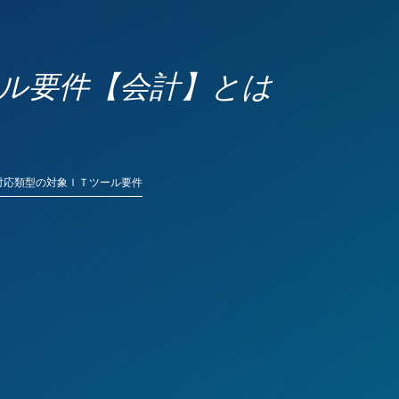
ール要件【会計】とは
ス対応類型の対象ＩＴツール要件