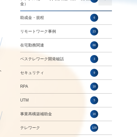
金）
助成金・規程
6
リモートワーク事例
23
在宅勤務関連
66
ベステレワーク開発秘話
3
ト
セキュリティ
9
RPA
18
UTM
5
事業再構築補助金
16
テレワーク
129