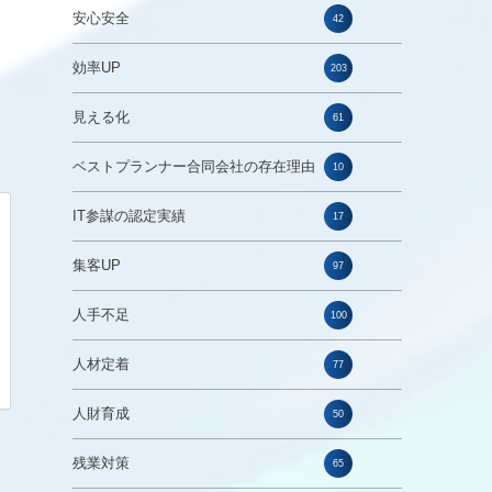
安心安全
42
効率UP
203
見える化
61
ベストプランナー合同会社の存在理由
10
IT参謀の認定実績
17
集客UP
97
人手不足
100
人材定着
77
人財育成
50
残業対策
65