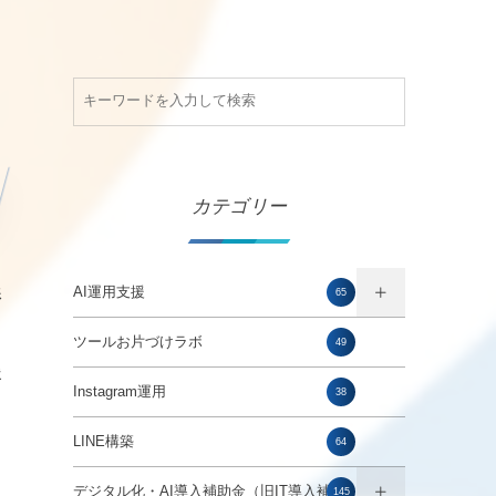
カテゴリー
AI運用支援
影
65
も
ツールお片づけラボ
49
援
Instagram運用
38
LINE構築
64
ソ
デジタル化・AI導入補助金（旧IT導入補助
145