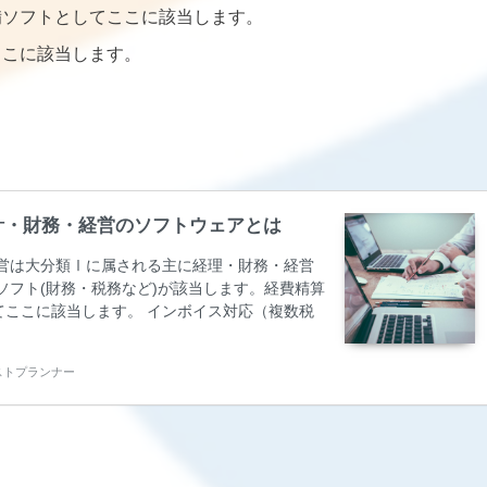
備ソフトとしてここに該当します。
ここに該当します。
 会計・財務・経営のソフトウェアとは
営は大分類Ⅰに属される主に経理・財務・経営
ソフト(財務・税務など)が該当します。経費精算
ここに該当します。 インボイス対応（複数税
、資金繰り計画、CMS（キャッシュ・マネジメ
・マネジメント）で使用されるソフトウェアで
ベストプランナー
（B/S,P/L,C/F） 仕訳、各種出納帳、総勘