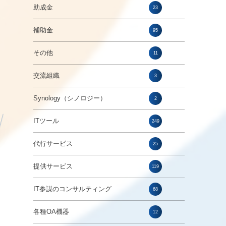
助成金
23
補助金
95
し
その他
11
交流組織
3
Synology（シノロジー）
2
ITツール
249
代行サービス
25
提供サービス
119
IT参謀のコンサルティング
68
各種OA機器
12