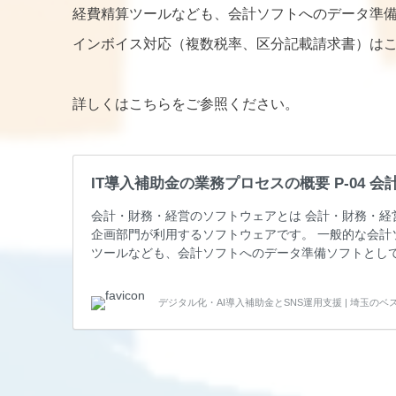
経費精算ツールなども、会計ソフトへのデータ準
インボイス対応（複数税率、区分記載請求書）は
詳しくはこちらをご参照ください。
IT導入補助金の業務プロセスの概要 P-04
会計・財務・経営のソフトウェアとは 会計・財務・経
企画部門が利用するソフトウェアです。 一般的な会計
ツールなども、会計ソフトへのデータ準備ソフトとして
率、区分記載請求書）はここに該当します。 予算統制
ント） 予算統制、資金繰り計画、CMS（キャッシュ
デジタル化・AI導入補助金とSNS運用支援 | 埼玉の
す。 仕訳、各種出納帳、総勘定元帳、残高試算表、財務三表
定元帳、残高試算表、財務三表…