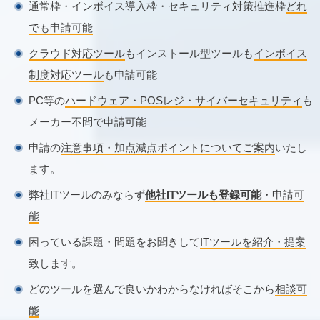
通常枠・インボイス導入枠・セキュリティ対策推進枠
どれ
でも申請可能
クラウド対応ツール
もインストール型ツールも
インボイス
制度対応ツール
も申請可能
PC等の
ハードウェア・POSレジ・サイバーセキュリティ
も
メーカー不問で申請可能
申請の
注意事項・加点減点ポイントについてご案内
いたし
ます。
弊社ITツールのみならず
他社ITツールも登録可能
・申請可
能
困っている課題・問題をお聞きして
ITツールを紹介・提案
致します。
どのツールを選んで良いかわからなければそこから
相談可
能