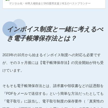
デジタル化・AI導入補助金とSNS運用支援 | 埼玉のベストプランナー
ので、言葉厳しく記載することをご了承ください。 法
人・個人事業主問わず、全ての納税者に関わる消費税
の法律が強制的に変わる制度です。 課税事業者・免税
事業者共に大きなインパクトがある制度改正です。 そ
れぞれの立場に応じて何も対策していないとどんなこ
とが起きるのか？どんな対策が必要なのか？このペー
インボイス制度と一緒に考えるべ
ジでは【免税事業者にポイントを絞って】お伝えして
いきます…
き
電子帳簿保存法
とは？
2023年の10月から始まるインボイス制度への対応も必要です
が、その３ヶ月後には【電子帳簿保存法】の完全開始が待ち受
けています。
そもそも電子帳簿保存法とは、請求書や領収書などの証憑類を
『PDFをメールで送信する』という簡単な方法だったとしても
『電子取引』に該当し、電子取引制度の保存要件（「真実性の