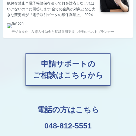
紙保存禁止？電子帳簿保存法って何を対応しなければ
いけないの？に回答します 全ての企業が対象となる大
きな変更点が『電子取引データの紙保存禁止』 2024
年1月1日から【電子帳簿保存法】が完全に開始しま
す。（2022年1月1日～2023年12月31日までは猶予期
デジタル化・AI導入補助金とSNS運用支援 | 埼玉のベストプランナー
間） 今回の改正は動き出さないと本当にまずいと思う
ので、言葉厳しく記載することをご了承ください。 法
人・個人事業主問わず、全ての事業者の帳票保管のや
り方が強制的に変わる法律です。 【メールで送られた
請求書やダウンロードした領収証を印刷して保管する
ことを禁じる】大きなインパクトがある制度改正で
申請サポートの
す。 どんなケースがダメなのか？どんな対策が必要
な…
ご相談はこちらから
電話の方はこちら
048-812-5551