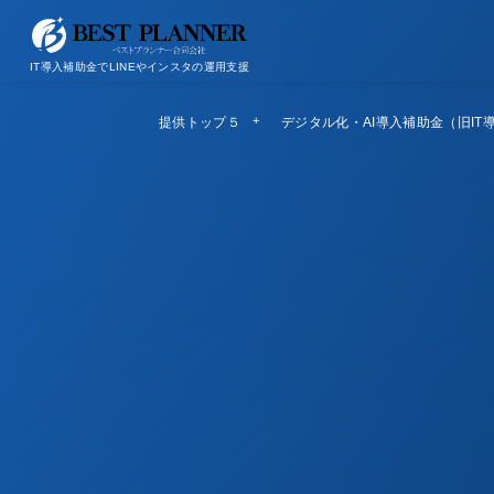
お問い合わせ
会社概要/特定商取引法に基づく表記
IT導入補助金でLINEやインスタの運用支援
提供トップ５
Top5
デジタル化・AI導入補助金（旧IT