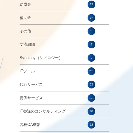
助成金
23
ツ
・
補助金
97
その他
11
交流組織
3
Synology（シノロジー）
2
ITツール
251
代行サービス
25
提供サービス
121
見
IT参謀のコンサルティング
68
す
各種OA機器
12