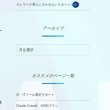
テレワーク導入に欠かせないスターシリーズ
21
アーカイブ
ー
オススメのページ一覧
AI・ITツール選定サポート
種
Claude Cowork KINGプラン