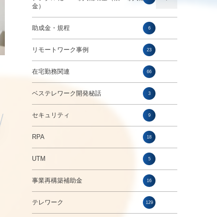
金）
助成金・規程
6
リモートワーク事例
23
在宅勤務関連
66
ベステレワーク開発秘話
3
セキュリティ
9
RPA
18
UTM
5
事業再構築補助金
16
テレワーク
129