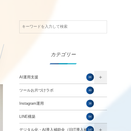
カテゴリー
AI運用支援
66
ツールお片づけラボ
49
Instagram運用
38
LINE構築
64
デジタル化・AI導入補助金（旧IT導入補助
147