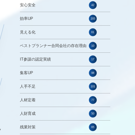
安心安全
42
効率UP
205
見える化
61
ベストプランナー合同会社の存在理由
10
IT参謀の認定実績
17
集客UP
98
人手不足
101
人材定着
77
人財育成
50
残業対策
65
ツ