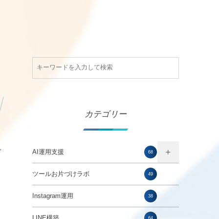
カテゴリー
で
AI運用支援
68
ツールお片づけラボ
49
Instagram運用
38
LINE構築
64