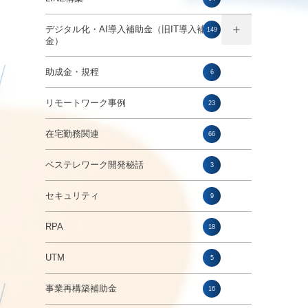
デジタル化・AI導入補助金（旧IT導入補助
149
金）
助成金・規程
6
リモートワーク事例
23
在宅勤務関連
66
ベステレワーク開発秘話
3
セキュリティ
9
RPA
18
UTM
5
事業再構築補助金
16