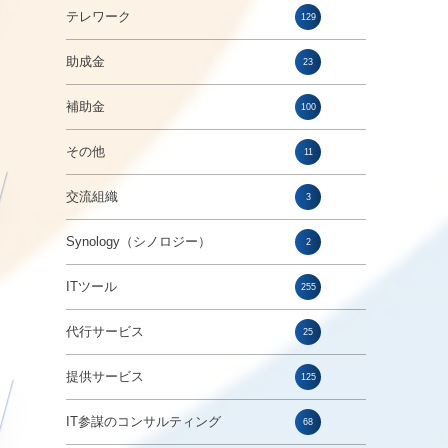
テレワーク
129
助成金
23
補助金
100
その他
11
交流組織
3
Synology（シノロジー）
2
ITツール
255
代行サービス
25
提供サービス
125
IT参謀のコンサルティング
68