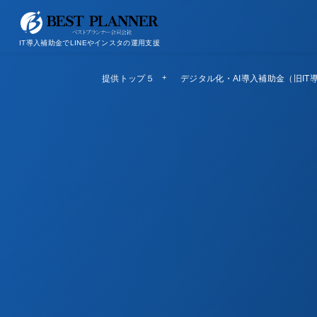
お問い合わせ
会社概要/特定商取引法に基づく表記
IT導入補助金でLINEやインスタの運用支援
提供トップ５
Top5
デジタル化・AI導入補助金（旧IT