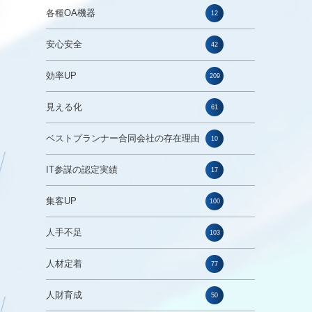
各種OA機器
12
安心安全
42
効率UP
209
見える化
61
ベストプランナー合同会社の存在理由
10
IT参謀の認定実績
17
集客UP
100
人手不足
103
人材定着
77
人財育成
50