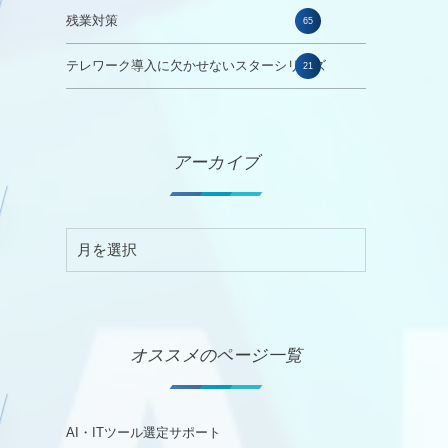
残業対策
65
テレワーク導入に欠かせないスターシリーズ
21
アーカイブ
オススメのページ一覧
AI・ITツール選定サポート