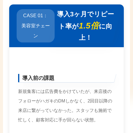
導入3ヶ月でリピー
CASE 01：
1.5倍
ト率が
に向
美容室チェー
ン
上！
導入前の課題
新規集客には広告費をかけていたが、来店後の
フォローがハガキのDMしかなく、2回目以降の
来店に繋がっていなかった。スタッフも施術で
忙しく、顧客対応に手が回らない状態。