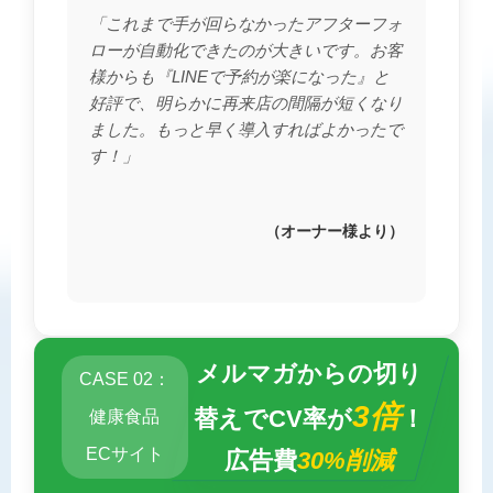
「これまで手が回らなかったアフターフォ
ローが自動化できたのが大きいです。お客
様からも『LINEで予約が楽になった』と
好評で、明らかに再来店の間隔が短くなり
ました。もっと早く導入すればよかったで
す！」
（オーナー様より）
メルマガからの切り
CASE 02：
3倍
替えでCV率が
！
健康食品
ECサイト
広告費
30%削減