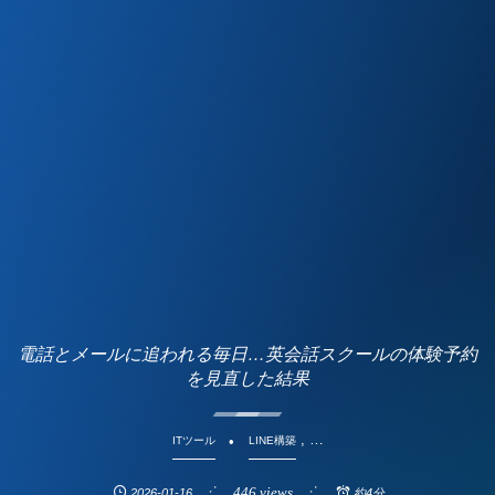
電話とメールに追われる毎日…英会話スクールの体験予約
を見直した結果
, …
ITツール
LINE構築
446 views
2026-01-16
約4分