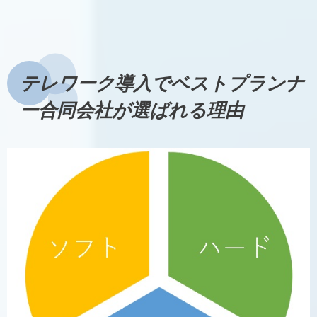
クアップされる機能】がある安心・お手軽なファイル
サーバーが安心マイアップ(ファイルサーバー)です。
安心マイアップ_ファイルサーバー 会社にあるサーバ
ーも、自宅で使っているパソコンも自動でバックアッ
プしてくれます。バックアップされていることを自分
で確認できる…
テレワーク導入でベストプランナ
ー合同会社が選ばれる理由