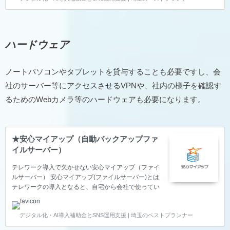
会話もできるから、報連相がしっかりとれるコミュニ
ケーションツールです。 コミュサポ（クラウドグルー
プウェアNI Collabo 360）はクラウド運用のため、場
所を「社内」「社外」を問わず、同じ情報をどこから
ハードウェア
でもアクセスできることから、経営や業務を可視化し
ます。 コミュサポ（クラウドグループウ…
ノートパソコンやタブレットを貸与することも必要ですし、会
社のサーバー等にアクセスさせるVPNや、社内の様子を確認す
るためのWebカメラ等のハードウェアも必要になります。
★安心マイアップ（自動バックアップファ
イルサーバー）
テレワーク導入で欠かせない安心マイアップ（ファイ
ルサーバー） 安心マイアップ(ファイルサーバー)とは
テレワークの導入となると、自宅から会社で使ってい
るファイルにアクセスできないと仕事ができないこと
が考えられます。 自宅から会社にあるファイルサーバ
デジタル化・AI導入補助金とSNS運用支援 | 埼玉のベストプランナー
ーへアクセスし、サーバー内のファイルだけではな
く、貸与されている自分のパソコンも【自動的にバッ