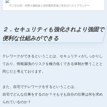
トオフィスで仕事をしてもらうことも多くなると思わ
デジタル化・AI導入補助金とSNS運用支援 | 埼玉のベストプランナー
れます。 そのため、【電気代】【通信費用】などは自
己負担？それとも会社負担？事前に決めておかなけれ
ばいけないことがあるので、最低限必要なことは何
か？に迫ります。 テレワーク導入には欠かせないテレ
ワーク規程（就業規則改訂） テレワーク導入には欠か
２．セキュリティも強化されより強固で
せないテレワーク規程（就業規則改訂）は、働く社員
さんと考え方を議論し、すり合わせていくことが大切
便利な仕組みができる
です。ある程度時間…
テレワークができるということは、セキュリティがしっかりし
ており、情報漏洩のリスクを極力低くできる体制が整うことと
同じだと考えております。
また、自宅でテレワークをするということは、
自宅でどんな仕事をするのか？そもそも自分の仕事は何を求め
られているのか？