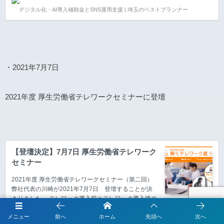
【オンラインセミナー（Zoom）】なので、お時間が
デジタル化・AI導入補助金とSNS運用支援 | 埼玉のベストプランナー
合いましたらどなたでも、どこからでも、無料で参加
可能です。ぜひご覧ください。 テレワーク導入前とテ
レワーク導入後の変化について、実例を発表させて頂
きました。詳しくはこちらをご参照ください。 開催日
令和3年1月14日（木）時間13：00～15：50定員オン
ラインセミナーで実施（Zoomを利用します。ご参加
・2021年7月7日
のためのURLは別途事前にご案内）参加料無料主催
総…
2021年度 厚生労働省テレワークセミナーに登壇
【登壇決定】7月7日 厚生労働省テレワーク
セミナー
2021年度 厚生労働省テレワークセミナー（第二回）
弊社代表の川崎が2021年7月7日 登壇することが決
まりました。 テレワーク導入前とテレワーク導入後の
変化について、導入事例の体験談を発表させて頂きま
メニュー
前へ
ホーム
先頭へ
次へ
す。詳しくはこちらをご参照ください。 すべてが【オ