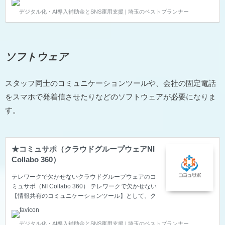
トオフィスで仕事をしてもらうことも多くなると思わ
デジタル化・AI導入補助金とSNS運用支援 | 埼玉のベストプランナー
れます。 そのため、【電気代】【通信費用】などは自
己負担？それとも会社負担？事前に決めておかなけれ
ばいけないことがあるので、最低限必要なことは何
か？に迫ります。 テレワーク導入には欠かせないテレ
ワーク規程（就業規則改訂） テレワーク導入には欠か
ソフトウェア
せないテレワーク規程（就業規則改訂）は、働く社員
さんと考え方を議論し、すり合わせていくことが大切
です。ある程度時間…
スタッフ同士のコミュニケーションツールや、会社の固定電話
をスマホで発着信させたりなどのソフトウェアが必要になりま
す。
★コミュサポ（クラウドグループウェアNI
Collabo 360）
テレワークで欠かせないクラウドグループウェアのコ
ミュサポ（NI Collabo 360） テレワークで欠かせない
【情報共有のコミュニケーションツール】として、ク
ラウドグループウェアが欠かせません。 パソコン、タ
ブレット、スマートフォンでいつでも、どこでも、ど
デジタル化・AI導入補助金とSNS運用支援 | 埼玉のベストプランナー
んな端末からでも同じ画面にアクセスし、社内専用で