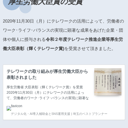
厚生労働大臣賞の受賞
2020年11月30日（月）にテレワークの活用によって、労働者の
ワーク･ライフ･バランスの実現に顕著な成果をあげた企業・団
体や個人に授与される
令和２年度テレワーク推進企業等厚生労
働大臣表彰（輝くテレワーク賞)
を受賞させて頂きました。
テレワークの取り組みが厚生労働大臣から
表彰されました
厚生労働省 大臣表彰（輝くテレワーク賞）を受賞
2020年11月30日（月）にテレワークの活用によっ
て、労働者のワーク･ライフ･バランスの実現に顕著な
成果をあげた企業・団体や個人に授与される 令和２年
度テレワーク推進企業等厚生労働大臣表彰（輝くテレ
デジタル化・AI導入補助金とSNS運用支援 | 埼玉のベストプランナー
ワーク賞) 一人の社員さんのためだったテレワークの
取り組みが、全社員の当たり前となり、10名以下の企
業でも実現できる理想のテレワーク像を実現させ、き