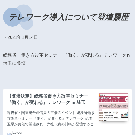
め細やかな配慮もできて今でも継続できていることが
評価につながったと感じております。 特別奨励賞を受
賞いたしました。 輝くテレワーク賞とはどんな賞なの
テレワーク導入について登壇履歴
か？ 輝くテレワーク賞の概要 ベストプランナーはな
ぜ表彰…
・2021年1月14日
総務省 働き方改革セミナー 『働く、が変わる』テレワークin
埼玉に登壇
【登壇決定】総務省働き方改革セミナー
『働く、が変わる』テレワーク in 埼玉
総務省・関東総合通信局の主催のイベント 総務省働き
方改革セミナー 『働く、が変わる』テレワーク が埼
玉県が共催で開催され、弊社代表の川崎が登壇するこ
とが決まりました。 埼玉で開催と言ってもすべてが