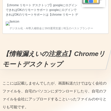
【chrome リモート デスクトップ】googleにログイン
できればOKのリモートサポート googleにログインで
きればOKのリモートサポートは【chrome リモート デ
スクトップ】 埼玉県さいたま市岩槻区に事務所がある
弊社は、パソコンの初期設定やトラブル対処をgoogle
デジタル化・AI導入補助金とSNS運用支援 | 埼玉のベストプランナー
にログインできればOKのリモートサポート【chrome
リモート デスクトップ】を活用して提供しておりま
す。 時間がないしなかなか自分で設定しきれな
い・・・というお客様のご要望に応じて、お伺いして
代わりに パソコン設定の作業代行を実施しています。
【情報漏えいの注意点】
Chromeリ
【企業限定】とさせて頂いており、法人のみならず、
個人事業主の方も対応いた…
モートデスクトップ
ここには記載しませんでしたが、画面転送だけではなく会社の
ファイルを、自宅のパソコンにダウンロードしたり、自宅のフ
ァイルを会社にアップロードすることいったファイルのやりと
りも可能です。