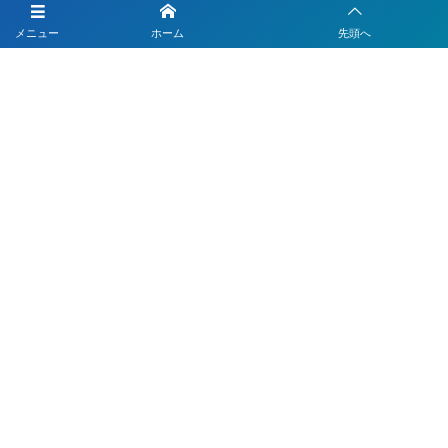
LINEを活用した採用活動
メニュー
ホーム
先頭へ
【注目】公式LINEを90分9900円で作成します
4つのLINEシステムが全部入り！ベストDXパック
Instagramの運用代行はベストプランナー
〒330-0843 埼玉県さいたま市大宮区吉敷町1-64-1-601
お電話でのお問合わせはこちら
048-812-5551
受付時間 9:00〜18:00(平日)