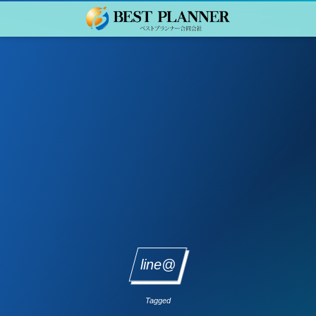
line@
Tagged