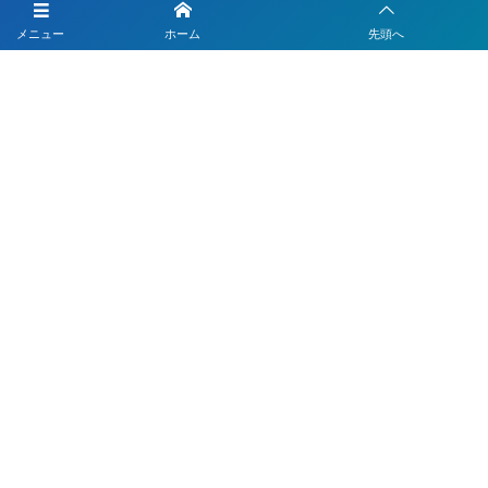
Instagramで集客力向上
メニュー
ホーム
先頭へ
Subscribe / Share
申請はこちらから IT導入支援事業者
Googleマップ集客なら「Monster-MEO」
LINEのデモアカウントの体験はこちら
LINEで順番待ち
LINEでデジタル会員証