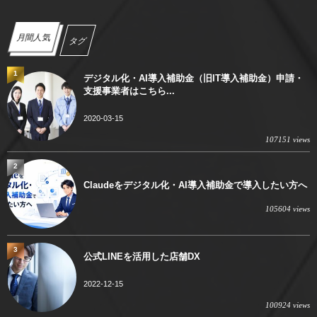
月間人気
タグ
1
デジタル化・AI導入補助金（旧IT導入補助金）申請・
支援事業者はこちら...
2020-03-15
107151 views
2
Claudeをデジタル化・AI導入補助金で導入したい方へ
105604 views
3
公式LINEを活用した店舗DX
2022-12-15
100924 views