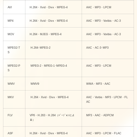
AVI
H.264・Xvid・Divx・MPEG-4
AAC・MP3・LPCM
MP4
H.264・Xvid・Divx・MPEG-4
AAC・MP3・Voribis・AC-3
MOV
H.264・MJEG・MPEG-4
AAC・MP3・Voribis・AC-3
MPEG2-T
H.264･MPEG-2
AAC・AC-3･MP3
S
MPEG2-P
MPEG-2・MPEG-1･MPEG-4
AAC・MP3・LPCM
S
WMV
WMV9
WMA・MP3・AAC
MKV
H.264・Xvid・Divx・MPEG-4
AAC・Vorbis・MP3・LPCM・FL
AC
FLV
VP6・H.263・H.264（ﾊﾞｰｼﾞｮﾝによ
MP3・AAC・ADPCM
る）
ASF
H.264・Xvid・Divx・MPEG-4
AAC・MP3・LPCM・FLAC