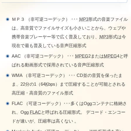
ＭＰ３ （非可逆コーデック） ･･･
MP3
形式の音楽ファイル
は、高音質でファイルサイズも小さいことから、ウェブや
携帯音楽プレーヤー等で広く普及しており、
MP3
形式は今
現在で最も普及している音声圧縮形式
AAC （非可逆コーデック） ･･･
MPEG
2または
MPEG
4と呼
ばれる動画形式で採用されている音声圧縮形式
WMA （非可逆コーデック） ･･･ CD並の音質を保ったま
ま、22分の1（64
K
bps）まで圧縮することが可能とされる
高圧縮・高音質のファイル形式
FLAC （可逆コーデック）･･･多くはOggコンテナに格納さ
れ、Ogg
FLAC
と呼ばれる圧縮形式。 デコード・エンコー
ドが速いが、圧縮率は高くない 。