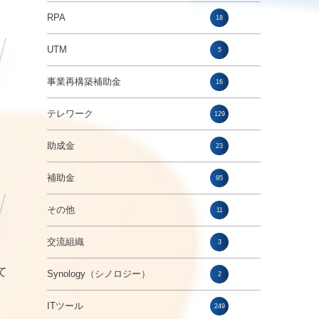
RPA
18
UTM
5
事業再構築補助金
16
テレワーク
129
助成金
23
補助金
95
その他
11
交流組織
3
て
Synology（シノロジー）
2
ITツール
249