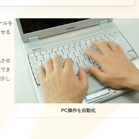
ールを
させる
化させ
用でき
紹介し
PC操作を自動化