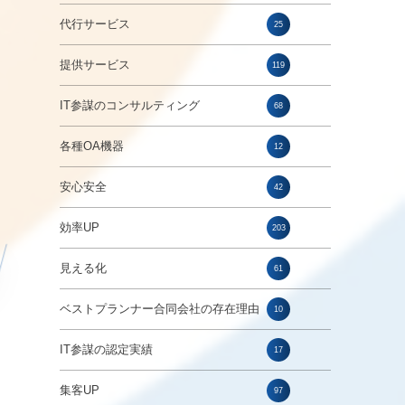
代行サービス
25
、
提供サービス
119
IT参謀のコンサルティング
68
各種OA機器
12
安心安全
42
効率UP
203
見える化
61
ベストプランナー合同会社の存在理由
10
ソ
IT参謀の認定実績
17
集客UP
97