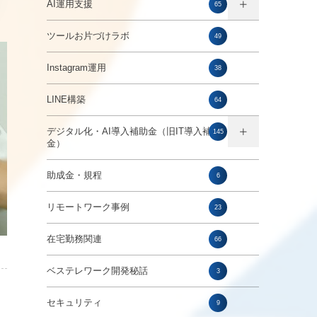
AI運用支援
65
ツールお片づけラボ
49
Instagram運用
38
LINE構築
64
デジタル化・AI導入補助金（旧IT導入補助
145
金）
助成金・規程
6
リモートワーク事例
23
在宅勤務関連
66
ベステレワーク開発秘話
3
セキュリティ
9