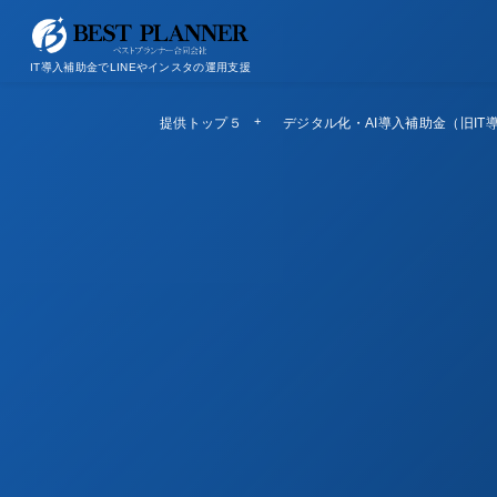
お問い合わせ
会社概要/特定商取引法に基づく表記
IT導入補助金でLINEやインスタの運用支援
提供トップ５
Top5
デジタル化・AI導入補助金（旧IT