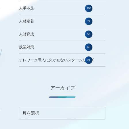
人手不足
100
ツ
人材定着
77
人財育成
50
残業対策
65
テレワーク導入に欠かせないスターシリーズ
21
い
アーカイブ
あ