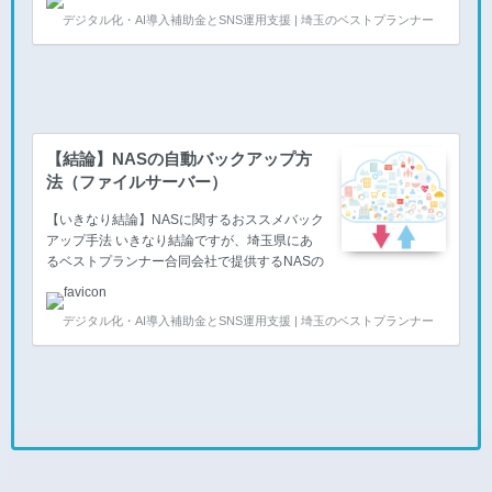
バーのバックアップパソコンのバックアップク
デジタル化・AI導入補助金とSNS運用支援 | 埼玉のベストプランナー
ラウドへのバックアップ パソコンやサーバー
の自動バックアップ サーバーのバックアップ
（2種類） OSのバックアップ 会計ソフトや業
種に特化した専門ソフト自体のバックアップが
普及しているおかげで、『アプリケーション』
のバックアップを自然とされているケースが多
く見られるようになりました。 しかしなが
【結論】NASの自動バックアップ方
ら、そのアプリケーションを動かしている
法（ファイルサーバー）
『OS』のバックアップはされていますでしょ
うか？ 『Wi…
【いきなり結論】NASに関するおススメバック
アップ手法 いきなり結論ですが、埼玉県にあ
るベストプランナー合同会社で提供するNASの
自動バックアップのおススメは NASに保存さ
れたデーターが、 NASの中で自動的に【世代
デジタル化・AI導入補助金とSNS運用支援 | 埼玉のベストプランナー
管理】がされていて、NASだけでほぼNASで復
旧ができるバックアップ機能を持ち合わせてい
るNASに保存されたデーターが、上記の１と同
時に自動的に別の媒体へコピーされていて、別
の媒体からも復旧ができるバックアップ体制を
持ち合わせている（BCP対策の面から考えても
クラウドが望ましい） NASやサーバー・パソ
コンからクラウドへ自動的にバックアップfrom
埼玉 NASの複数のHDD（ハー…