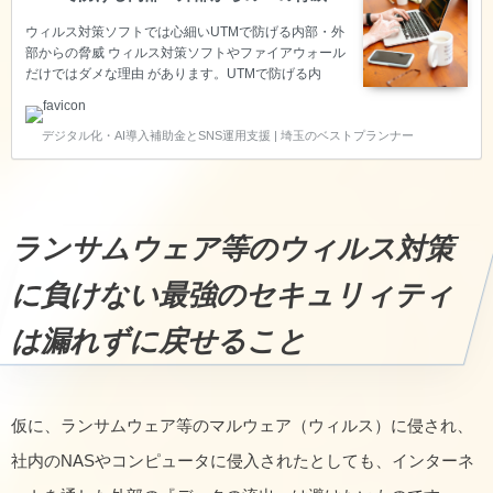
ウィルス対策ソフトでは心細いUTMで防げる内部・外
部からの脅威 ウィルス対策ソフトやファイアウォール
だけではダメな理由 があります。UTMで防げる内
部・外部からの脅威への対抗が心細いのです。 IT参謀
を目指している弊社は、そんな疑問にお答えしなが
デジタル化・AI導入補助金とSNS運用支援 | 埼玉のベストプランナー
ら、埼玉県さいたま市岩槻区で、ハードウェアやソフ
トウェアを提供し、情報セキュリィティの保守サポー
トをしております。 ウィルス対策ソフトでは心細い
UTMで防げる内部・外部からの脅威 UTMで防げる外
部からの5つの脅威 不正アクセスからの脅威に対抗
ランサムウェア等のウィルス対策
UTMには、ファイアウォール機能・IPS/IDS機能がつ
いており、内部ネットワークと外部ネットワーク間の
パケ…
に負けない最強のセキュリィティ
は漏れずに戻せること
仮に、ランサムウェア等のマルウェア（ウィルス）に侵され、
社内のNASやコンピュータに侵入されたとしても、インターネ