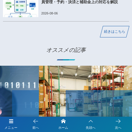
員管理・予約・決済と補助金上の対応を解説
2026-08-06
続きはこちら
オススメの記事
IT導入補助金の業務プロセスの概要 P-06 卸売業の業種特化型
ソフトウェアとは
デジタル化・AI導入補助金（旧IT導入補助金）の業務プロセス
2021-04-04
メニュー
前へ
ホーム
先頭へ
次へ