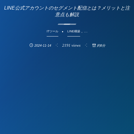
LINE公式アカウントのセグメント配信とは？メリットと注
意点も解説
, …
ITツール
LINE構築
2191 views
2024-11-14
約8分