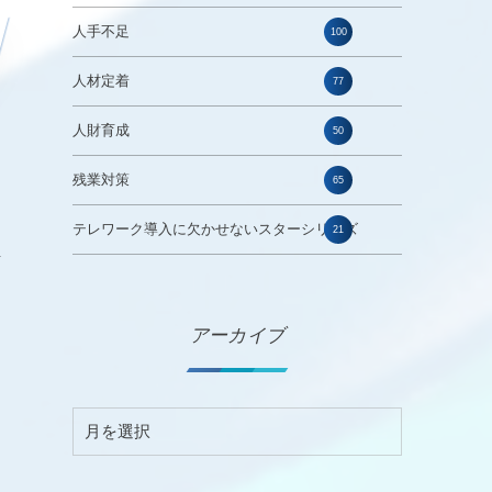
人手不足
100
人材定着
77
人財育成
50
残業対策
65
テレワーク導入に欠かせないスターシリーズ
21
活
アーカイブ