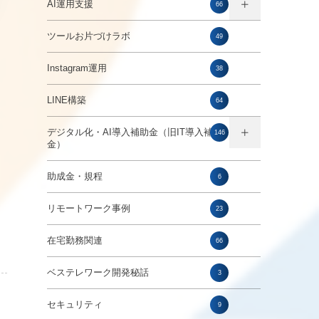
AI運用支援
66
ツールお片づけラボ
49
Instagram運用
38
LINE構築
64
デジタル化・AI導入補助金（旧IT導入補助
146
金）
助成金・規程
6
リモートワーク事例
23
在宅勤務関連
66
ベステレワーク開発秘話
3
セキュリティ
9