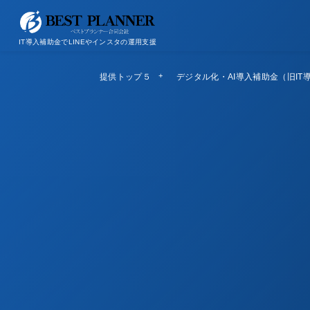
お問い合わせ
会社概要/特定商取引法に基づく表記
IT導入補助金でLINEやインスタの運用支援
提供トップ５
Top5
デジタル化・AI導入補助金（旧IT