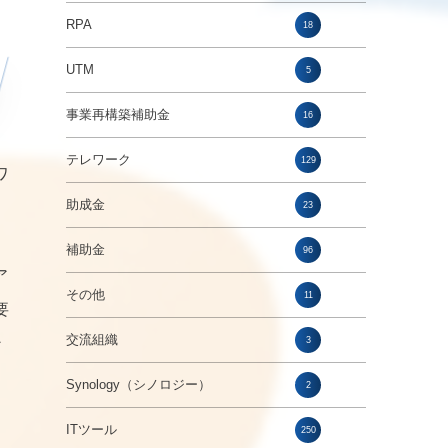
RPA
18
UTM
5
事業再構築補助金
16
テレワーク
129
ワ
助成金
23
補助金
96
ア
その他
11
要
交流組織
3
ン
こ
Synology（シノロジー）
2
ITツール
250