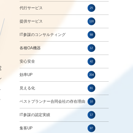
代行サービス
25
提供サービス
120
IT参謀のコンサルティング
68
各種OA機器
12
安心安全
42
電
効率UP
204
シ
し
見える化
61
あ
ベストプランナー合同会社の存在理由
10
IT参謀の認定実績
17
集客UP
97