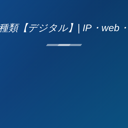
類【デジタル】| IP・we