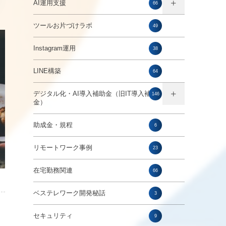
AI運用支援
66
ツールお片づけラボ
49
Instagram運用
38
LINE構築
64
デジタル化・AI導入補助金（旧IT導入補助
146
金）
助成金・規程
6
リモートワーク事例
23
在宅勤務関連
66
ベステレワーク開発秘話
3
セキュリティ
9