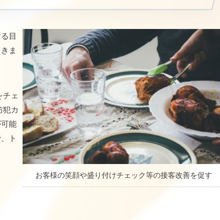
する目
てきま
をチェ
防犯カ
が可能
で、ト
お客様の笑顔や盛り付けチェック等の接客改善を促す