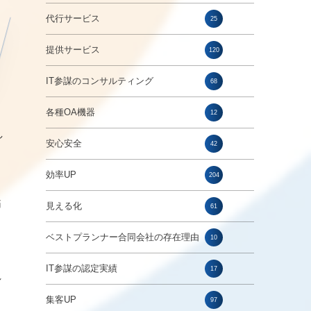
代行サービス
25
提供サービス
120
IT参謀のコンサルティング
68
各種OA機器
12
し
安心安全
42
効率UP
204
節
見える化
61
ベストプランナー合同会社の存在理由
10
IT参謀の認定実績
17
れ
集客UP
97