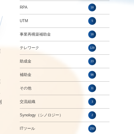
RPA
18
UTM
5
事業再構築補助金
16
テレワーク
129
握
助成金
23
補助金
96
葉
その他
11
に
利
交流組織
3
Synology（シノロジー）
2
ITツール
250