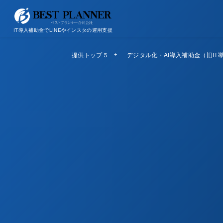
お問い合わせ
会社概要/特定商取引法に基づく表記
IT導入補助金でLINEやインスタの運用支援
提供トップ５
Top5
デジタル化・AI導入補助金（旧IT