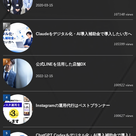
2020-03-15
107148 views
2
Claudeをデジタル化・AI導入補助金で導入したい方へ
105599 views
3
公式LINEを活用した店舗DX
2022-12-15
100922 views
4
Instagramの運用代行はベストプランナー
100627 views
5
ChatGPT Codexをデジタル化・AI導入補助金で導入し