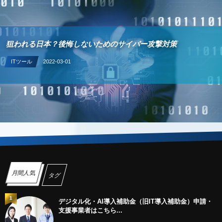
悔しないためのサイバー攻撃対策
1
デジタル化・AI導入
月間人気
タグ
1
デジタル化・AI導入補助金（旧IT導入補助金）申請・
支援事業者はこちら...