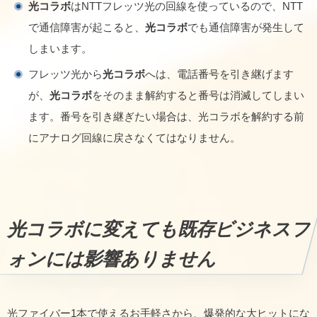
光コラボ
はNTTフレッツ光の回線を使っているので、NTT
で通信障害が起こると、
光コラボ
でも通信障害が発生して
しまいます。
フレッツ光から
光コラボ
へは、電話番号を引き継げます
が、
光コラボ
をそのまま解約すると番号は消滅してしまい
ます。番号を引き継ぎたい場合は、光コラボを解約する前
にアナログ回線に戻さなくてはなりません。
光コラボに変えても既存ビジネスフ
ォンには影響ありません
光ファイバー1本で使えるお手軽さから、爆発的な大ヒットにな