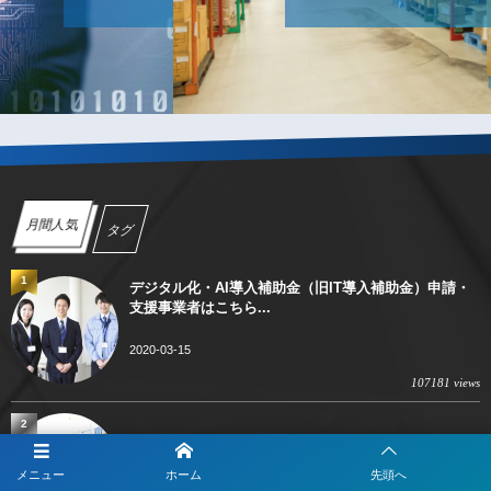
月間人気
タグ
1
デジタル化・AI導入補助金（旧IT導入補助金）申請・
支援事業者はこちら...
2020-03-15
107181 views
2
Claudeをデジタル化・AI導入補助金で導入したい方へ
メニュー
ホーム
先頭へ
105625 views