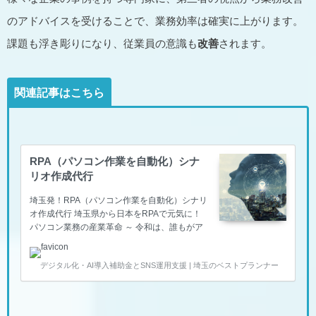
のアドバイスを受けることで、業務効率は確実に上がります。
課題も浮き彫りになり、従業員の意識も
改善
されます。
関連記事はこちら
RPA（パソコン作業を自動化）シナ
リオ作成代行
埼玉発！RPA（パソコン作業を自動化）シナリ
オ作成代行 埼玉県から日本をRPAで元気に！
パソコン業務の産業革命 ～ 令和は、誰もがア
シスタントパートナーロボットを雇い入れる時
代～ 埼玉県内の企業の皆さんRPA（アールピ
デジタル化・AI導入補助金とSNS運用支援 | 埼玉のベストプランナー
ーエー）ってご存知でしょうか？ パソコンで
動くアプリ（インターネットも、基幹システム
も、エクセルやワードのoffoceも、メール等も
ろもろ全部）のどんな操作も、作業手順（シナ