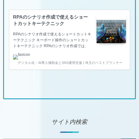
リオ）を『PC作業の自動化』し、作業時間を
削減できます。（いつもの作業をパソコンに覚
えてもらって代行させようということです）
RPAのシナリオ作成で使えるショー
お客様が抱えている「面倒な作業（定型業務・
トカットキーテクニック
集計業務）」をPC自動化することができま…
RPAのシナリオ作成で使えるショートカットキ
ーテクニック キーボード操作のショートカッ
トキーテクニック RPAのシナリオ作成では、
マウス操作よりも、キーボード操作による【シ
ョートカットキー】が非常に有効です。この操
デジタル化・AI導入補助金とSNS運用支援 | 埼玉のベストプランナー
作は、RPAのシナリオに限らず、普段のパソコ
ン操作としてもご活用いただけます。 働き方
改革を成功させるには、一人一人の生産性を上
げる必要があります。パソコンのキーボード操
作で、ショートカットキーを知っているのと、
知らないのでは作業効率に大きく影響が出てき
ますので、ぜひこのテクニックを普段の業務で
ご活用ください。 RPAのシナリオ作成で使え
るショートカットキーテクニック 普段から使
える…
サイト内検索