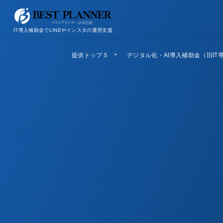
お問い合わせ
会社概要/特定商取引法に基づく表記
IT導入補助金でLINEやインスタの運用支援
提供トップ５
Top5
デジタル化・AI導入補助金（旧IT