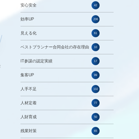
安心安全
42
効率UP
206
見える化
61
ベストプランナー合同会社の存在理由
10
IT参謀の認定実績
17
作
集客UP
99
人手不足
102
、
人材定着
77
人財育成
50
残業対策
65