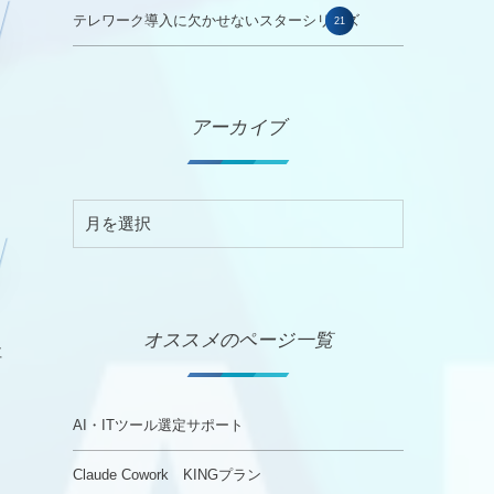
テレワーク導入に欠かせないスターシリーズ
21
アーカイブ
オススメのページ一覧
社
AI・ITツール選定サポート
ま
Claude Cowork KINGプラン