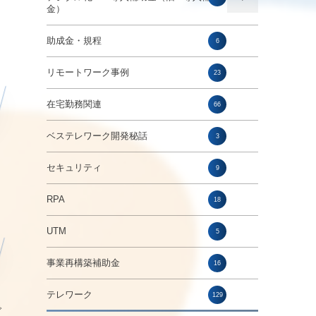
金）
助成金・規程
6
リモートワーク事例
23
在宅勤務関連
66
ベステレワーク開発秘話
3
セキュリティ
9
RPA
18
UTM
5
事業再構築補助金
16
テレワーク
129
で