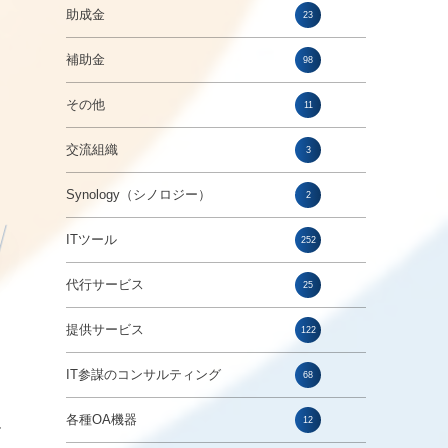
助成金
23
補助金
98
、
その他
11
交流組織
3
Synology（シノロジー）
2
ITツール
252
代行サービス
25
提供サービス
122
IT参謀のコンサルティング
68
各種OA機器
12
ー