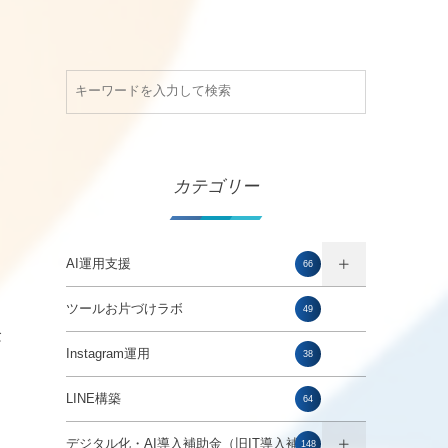
カテゴリー
AI運用支援
66
ツールお片づけラボ
49
念
Instagram運用
38
LINE構築
64
メ
デジタル化・AI導入補助金（旧IT導入補助
148