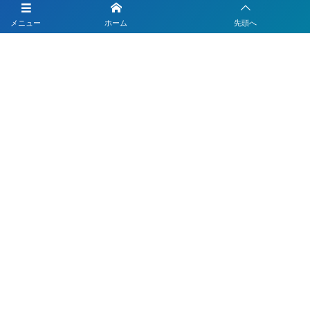
LINEを活用した採用活動
メニュー
ホーム
先頭へ
【注目】公式LINEを90分9900円で作成します
4つのLINEシステムが全部入り！ベストDXパック
Instagramの運用代行はベストプランナー
〒330-0843 埼玉県さいたま市大宮区吉敷町1-64-1-601
お電話でのお問合わせはこちら
048-812-5551
受付時間 9:00〜18:00(平日)