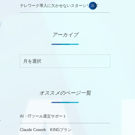
テレワーク導入に欠かせないスターシリーズ
21
アーカイブ
オススメのページ一覧
AI・ITツール選定サポート
管
Claude Cowork KINGプラン