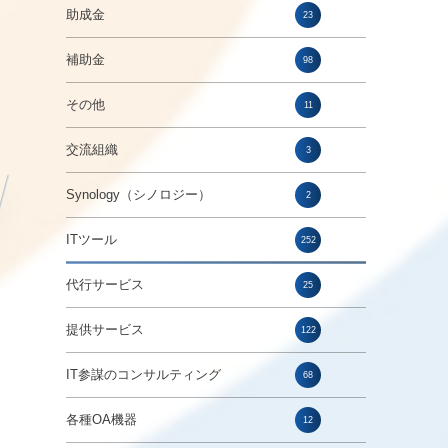
助成金
23
補助金
98
。
その他
11
交流組織
3
Synology（シノロジー）
2
ITツール
252
代行サービス
25
提供サービス
122
IT参謀のコンサルティング
68
各種OA機器
12