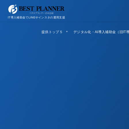
お問い合わせ
会社概要/特定商取引法に基づく表記
IT導入補助金でLINEやインスタの運用支援
提供トップ５
Top5
デジタル化・AI導入補助金（旧IT