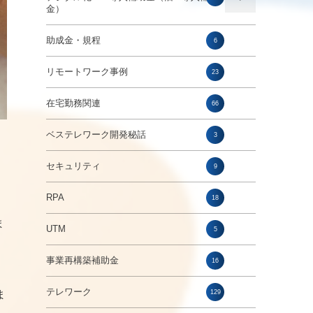
金）
助成金・規程
6
リモートワーク事例
23
在宅勤務関連
66
ベステレワーク開発秘話
3
セキュリティ
9
RPA
18
ま
UTM
5
事業再構築補助金
16
テレワーク
ま
129