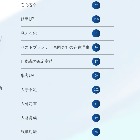
安心安全
42
効率UP
206
見える化
61
ベストプランナー合同会社の存在理由
10
IT参謀の認定実績
17
集客UP
99
効
人手不足
102
人材定着
77
人財育成
50
残業対策
65