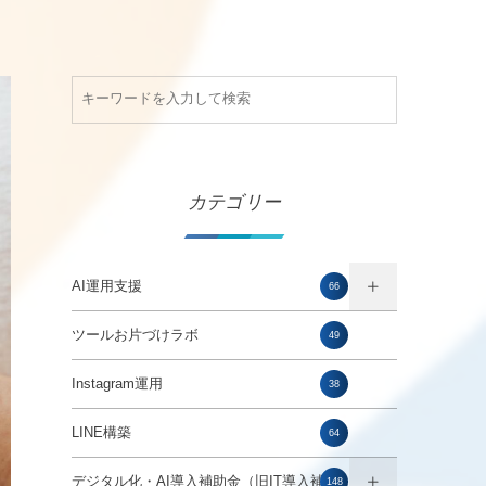
カテゴリー
AI運用支援
66
ツールお片づけラボ
49
Instagram運用
38
LINE構築
64
デジタル化・AI導入補助金（旧IT導入補助
148