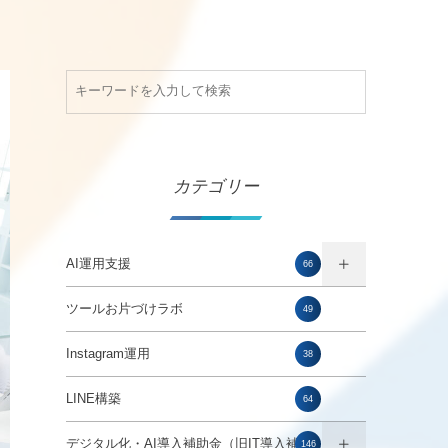
カテゴリー
AI運用支援
66
ツールお片づけラボ
49
Instagram運用
38
LINE構築
64
デジタル化・AI導入補助金（旧IT導入補助
146