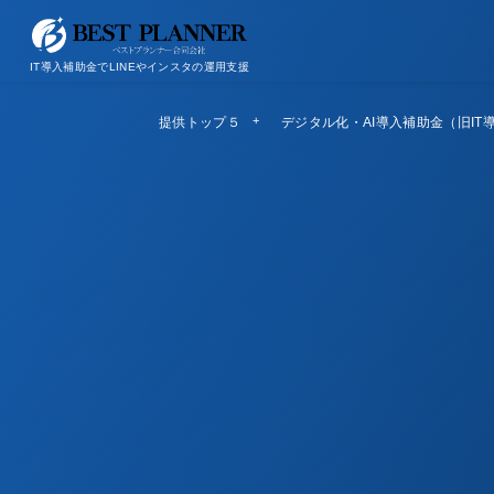
お問い合わせ
会社概要/特定商取引法に基づく表記
IT導入補助金でLINEやインスタの運用支援
提供トップ５
Top5
デジタル化・AI導入補助金（旧IT