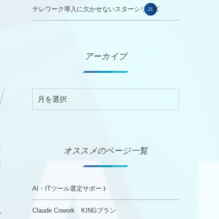
は
テレワーク導入に欠かせないスターシリーズ
21
ま
アーカイブ
装
オススメのページ一覧
柔
AI・ITツール選定サポート
Claude Cowork KINGプラン
必