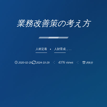
業務改善策の考え方
, …
人材定着
人財育成
4376 views
2020-02-29
2024-10-29
約6分