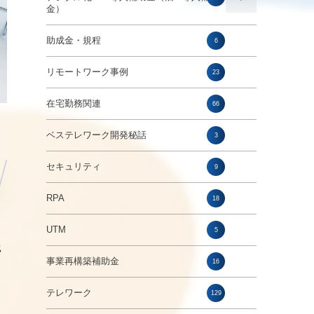
金）
助成金・規程
6
リモートワーク事例
23
在宅勤務関連
66
ベステレワーク開発秘話
3
セキュリティ
9
RPA
18
UTM
5
践
事業再構築補助金
16
テレワーク
129