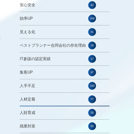
安心安全
42
効率UP
204
、
見える化
61
生
ベストプランナー合同会社の存在理由
10
IT参謀の認定実績
17
て
集客UP
97
人手不足
100
を
人材定着
77
人財育成
50
残業対策
65
そ