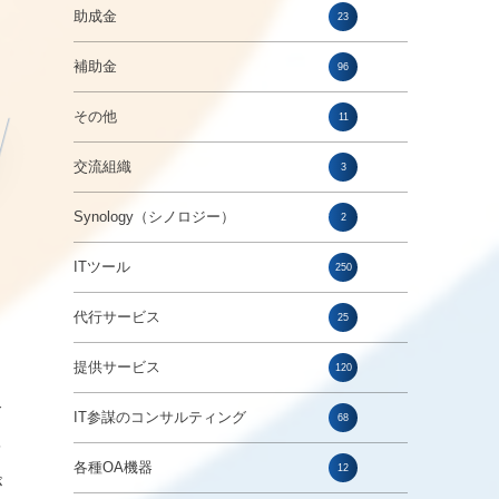
助成金
23
補助金
96
その他
11
交流組織
3
Synology（シノロジー）
2
ITツール
250
代行サービス
25
提供サービス
120
合
IT参謀のコンサルティング
68
を
各種OA機器
12
が