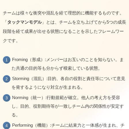
チームは様々な衝突や混乱を経て理想的に機能するものです。
「
タックマンモデル
」とは、チームを立ち上げてから5つの成長
段階を経て成果が出せる状態になることを示したフレームワー
クです。
Froming（形成）:メンバーはお互いのことを知らない。ま
た共通の目的等も分からず模索している状態。
Storming（混乱）:目的、各自の役割と責任等について意見
を発するようになり対立が生まれる。
Norming（統一）:行動規範が確立。他人の考え方を受容
し、目的、役割期待等が一致しチーム内の関係性が安定す
る。
Performing（機能）:チームに結束力と一体感が生まれ、チ