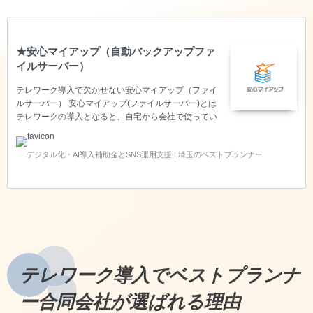
★安心マイアップ（自動バックアップファ
イルサーバー）
テレワーク導入で欠かせない安心マイアップ（ファイ
ルサーバー） 安心マイアップ(ファイルサーバー)とは
テレワークの導入となると、自宅から会社で使ってい
るファイルにアクセスできないと仕事ができないこと
が考えられます。 自宅から会社にあるファイルサーバ
デジタル化・AI導入補助金とSNS運用支援 | 埼玉のベストプランナー
ーへアクセスし、サーバー内のファイルだけではな
く、貸与されている自分のパソコンも【自動的にバッ
クアップされる機能】がある安心・お手軽なファイル
サーバーが安心マイアップ(ファイルサーバー)です。
安心マイアップ_ファイルサーバー 会社にあるサーバ
ーも、自宅で使っているパソコンも自動でバックアッ
プしてくれます。バックアップされていることを自分
で確認できる…
テレワーク導入でベストプランナ
ー合同会社が選ばれる理由