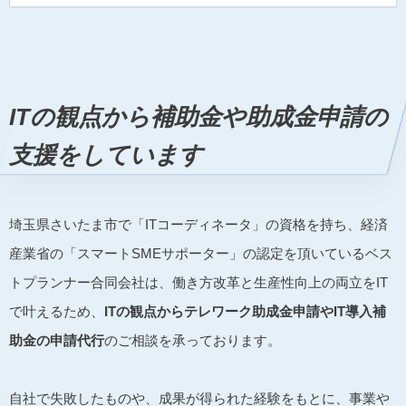
ご参加ください。ご参加の方で、ご希望の方には、 テ
レワークではじめる働き方改革 テレワークモデル就業
規則など 輝くテレワーク賞_セミナー冊子プレゼント
冊子を後日郵送で差し上げているようです。 開催日
2021年7月7日（水）時間13：00～16：00…
ITの観点から補助金や助成金申請の
支援をしています
埼玉県さいたま市で「ITコーディネータ」の資格を持ち、経済
産業省の「スマートSMEサポーター」の認定を頂いているベス
トプランナー合同会社は、働き方改革と生産性向上の両立をIT
で叶えるため、
ITの観点からテレワーク助成金申請やIT導入補
助金の申請代行
のご相談を承っております。
自社で失敗したものや、成果が得られた経験をもとに、事業や