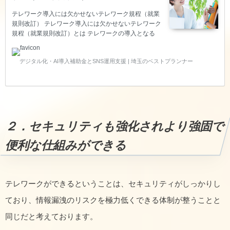
テレワーク導入には欠かせないテレワーク規程（就業
規則改訂） テレワーク導入には欠かせないテレワーク
規程（就業規則改訂）とは テレワークの導入となる
と、社員さんへパソコンを貸し出し、自宅やサテライ
トオフィスで仕事をしてもらうことも多くなると思わ
デジタル化・AI導入補助金とSNS運用支援 | 埼玉のベストプランナー
れます。 そのため、【電気代】【通信費用】などは自
己負担？それとも会社負担？事前に決めておかなけれ
ばいけないことがあるので、最低限必要なことは何
か？に迫ります。 テレワーク導入には欠かせないテレ
ワーク規程（就業規則改訂） テレワーク導入には欠か
せないテレワーク規程（就業規則改訂）は、働く社員
さんと考え方を議論し、すり合わせていくことが大切
２．セキュリティも強化されより強固で
です。ある程度時間…
便利な仕組みができる
テレワークができるということは、セキュリティがしっかりし
ており、情報漏洩のリスクを極力低くできる体制が整うことと
同じだと考えております。