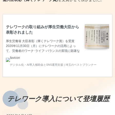
テレワークの取り組みが厚生労働大臣から
表彰されました
厚生労働省 大臣表彰（輝くテレワーク賞）を受賞
2020年11月30日（月）にテレワークの活用によっ
て、労働者のワーク･ライフ･バランスの実現に顕著な
成果をあげた企業・団体や個人に授与される 令和２年
度テレワーク推進企業等厚生労働大臣表彰（輝くテレ
デジタル化・AI導入補助金とSNS運用支援 | 埼玉のベストプランナー
ワーク賞) 一人の社員さんのためだったテレワークの
取り組みが、全社員の当たり前となり、10名以下の企
業でも実現できる理想のテレワーク像を実現させ、き
め細やかな配慮もできて今でも継続できていることが
評価につながったと感じております。 特別奨励賞を受
賞いたしました。 輝くテレワーク賞とはどんな賞なの
か？ 輝くテレワーク賞の概要 ベストプランナーはな
テレワーク導入について登壇履歴
ぜ表彰…