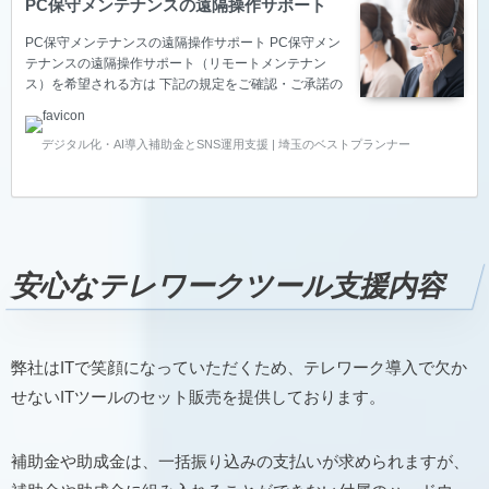
PC保守メンテナンスの遠隔操作サポート
PC保守メンテナンスの遠隔操作サポート PC保守メン
テナンスの遠隔操作サポート（リモートメンテナン
ス）を希望される方は 下記の規定をご確認・ご承諾の
上、 【リモートメンテンナンスソフト】をクリックし
てください。 （事業者の方向け） PC保守メンテナン
デジタル化・AI導入補助金とSNS運用支援 | 埼玉のベストプランナー
スの遠隔操作サポートのダウンロード Splashtop（ス
プラッシュトップ） 下記の規定に承諾しリモートメン
テナンスソフトをダウンロード Splashtop（スプラッ
シュトップ）のダウンロード手順はこちら
TeamViewer（チームビューア） 下記の規定に承諾し
リモートメンテナンスソフトをダウンロード
TeamViewer（チームビューア）のダウ…
安心なテレワークツール支援内容
弊社はITで笑顔になっていただくため、テレワーク導入で欠か
せないITツールのセット販売を提供しております。
補助金や助成金は、一括振り込みの支払いが求められますが、