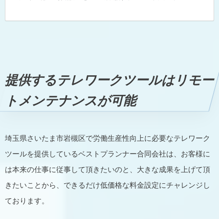
IT導入補助金）の申請サポート～納品～報告までのト
ータル支援をサポートしている支援事業者です。 デジ
タル化・AI導入補助金（旧IT導入補助金）の申請サポ
ートは支援事業者のベストプランナー合同会社 ※基本
的にZoom等のWeb会議でお話を聞きながらご提案い
たします。 IT導入補助金のITツール登録や…
提供するテレワークツールはリモー
トメンテナンスが可能
埼玉県さいたま市岩槻区で労働生産性向上に必要なテレワーク
ツールを提供しているベストプランナー合同会社は、お客様に
は本来の仕事に従事して頂きたいのと、大きな成果を上げて頂
きたいことから、できるだけ低価格な料金設定にチャレンジし
ております。