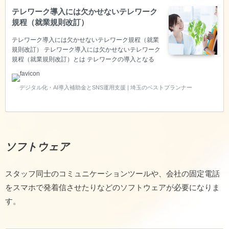
テレワーク導入には欠かせないテレワーク
規程（就業規則改訂）
テレワーク導入には欠かせないテレワーク規程（就業
規則改訂） テレワーク導入には欠かせないテレワーク
規程（就業規則改訂）とは テレワークの導入となる
と、社員さんへパソコンを貸し出し、自宅やサテライ
トオフィスで仕事をしてもらうことも多くなると思わ
デジタル化・AI導入補助金とSNS運用支援 | 埼玉のベストプランナー
れます。 そのため、【電気代】【通信費用】などは自
己負担？それとも会社負担？事前に決めておかなけれ
ばいけないことがあるので、最低限必要なことは何
か？に迫ります。 テレワーク導入には欠かせないテレ
ワーク規程（就業規則改訂） テレワーク導入には欠か
せないテレワーク規程（就業規則改訂）は、働く社員
ソフトウェア
さんと考え方を議論し、すり合わせていくことが大切
です。ある程度時間…
スタッフ同士のコミュニケーションツールや、会社の固定電話
をスマホで発着信させたりなどのソフトウェアが必要になりま
す。