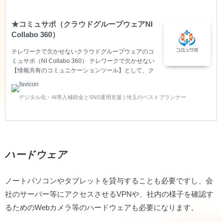
★コミュサポ（クラウドグループウェアNI
Collabo 360）
テレワークで欠かせないクラウドグループウェアのコ
ミュサポ（NI Collabo 360） テレワークで欠かせない
【情報共有のコミュニケーションツール】として、ク
ラウドグループウェアが欠かせません。 パソコン、タ
ブレット、スマートフォンでいつでも、どこでも、ど
デジタル化・AI導入補助金とSNS運用支援 | 埼玉のベストプランナー
んな端末からでも同じ画面にアクセスし、社内専用で
会話もできるから、報連相がしっかりとれるコミュニ
ケーションツールです。 コミュサポ（クラウドグルー
プウェアNI Collabo 360）はクラウド運用のため、場
所を「社内」「社外」を問わず、同じ情報をどこから
でもアクセスできることから、経営や業務を可視化し
ハードウェア
ます。 コミュサポ（クラウドグループウ…
ノートパソコンやタブレットを貸与することも必要ですし、会
社のサーバー等にアクセスさせるVPNや、社内の様子を確認す
るためのWebカメラ等のハードウェアも必要になります。