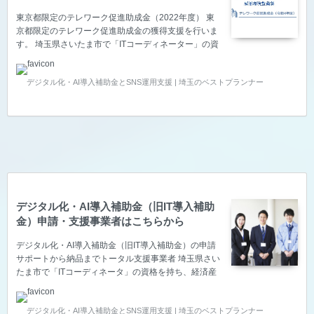
東京都限定のテレワーク促進助成金（2022年度） 東
京都限定のテレワーク促進助成金の獲得支援を行いま
す。 埼玉県さいたま市で「ITコーディネーター」の資
格を持ち、経済産業省の「スマートSMEサポーター」
の認定を頂いているベストプランナー合同会社は、中
デジタル化・AI導入補助金とSNS運用支援 | 埼玉のベストプランナー
小企業の生産性向上をITで叶えるため、東京都限定の
テレワーク促進助成金の獲得支援を実施している事業
者です。 2022年東京テレワーク促進助成金 ※基本的
にお電話かZoomでお話を聞きながらご提案いたしま
す。（首都圏は交通費・初回の相談料は無料です。）
東京都限定のテレワーク促進助成金とは？ 東京都限定
のテレワーク促進助成金は、公益財団法人東京しご
と…
デジタル化・AI導入補助金（旧IT導入補助
金）申請・支援事業者はこちらから
デジタル化・AI導入補助金（旧IT導入補助金）の申請
サポートから納品までトータル支援事業者 埼玉県さい
たま市で「ITコーディネータ」の資格を持ち、経済産
業省の「スマートSMEサポーター」の認定を頂いてい
るベストプランナー合同会社は、中小企業の生産性向
デジタル化・AI導入補助金とSNS運用支援 | 埼玉のベストプランナー
上をITで叶えるため、デジタル化・AI導入補助金（旧