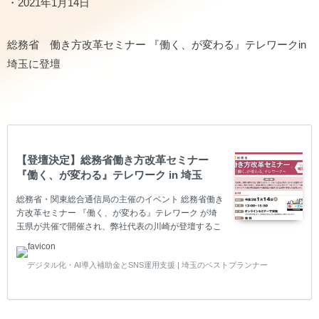
・2021年1月14日
総務省 働き方改革セミナー 『働く、が変わる』テレワークin
埼玉に登壇
【登壇決定】総務省働き方改革セミナー
『働く、が変わる』テレワーク in 埼玉
総務省・関東総合通信局の主催のイベント 総務省働き
方改革セミナー 『働く、が変わる』テレワーク が埼
玉県が共催で開催され、弊社代表の川崎が登壇するこ
とが決まりました。 埼玉で開催と言ってもすべてが
【オンラインセミナー（Zoom）】なので、お時間が
デジタル化・AI導入補助金とSNS運用支援 | 埼玉のベストプランナー
合いましたらどなたでも、どこからでも、無料で参加
可能です。ぜひご覧ください。 テレワーク導入前とテ
レワーク導入後の変化について、実例を発表させて頂
きました。詳しくはこちらをご参照ください。 開催日