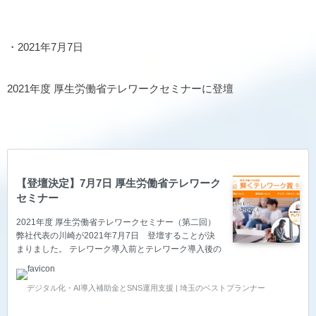
令和3年1月14日（木）時間13：00～15：50定員オン
ラインセミナーで実施（Zoomを利用します。ご参加
のためのURLは別途事前にご案内）参加料無料主催
総…
・2021年7月7日
2021年度 厚生労働省テレワークセミナーに登壇
【登壇決定】7月7日 厚生労働省テレワーク
セミナー
2021年度 厚生労働省テレワークセミナー（第二回）
弊社代表の川崎が2021年7月7日 登壇することが決
まりました。 テレワーク導入前とテレワーク導入後の
変化について、導入事例の体験談を発表させて頂きま
す。詳しくはこちらをご参照ください。 すべてが【オ
デジタル化・AI導入補助金とSNS運用支援 | 埼玉のベストプランナー
ンラインセミナー】なので、お時間が合いましたらど
なたでも、どこからでも、無料で参加可能です。ぜひ