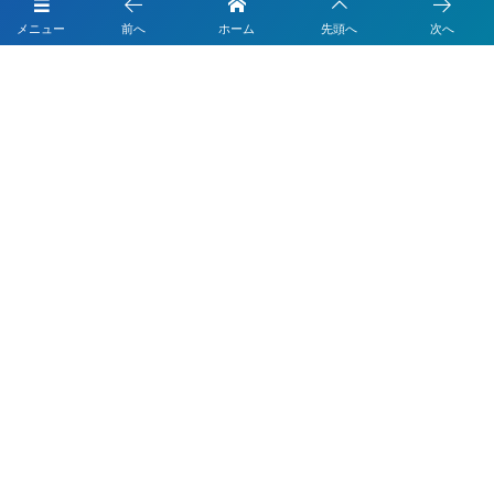
メニュー
前へ
ホーム
先頭へ
次へ
Googleマップ集客なら「Monster-MEO」
LINEのデモアカウントの体験はこちら
LINEで順番待ち
LINEでデジタル会員証
LINEでモバイルオーダー
LINEでテーブルオーダー
LINEで予約
LINEで簡単打刻
LINEで決済
LINEで問診票・お問合せフォーム