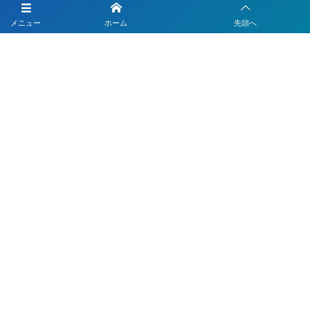
LINEを活用した採用活動
メニュー
ホーム
先頭へ
【注目】公式LINEを90分9900円で作成します
4つのLINEシステムが全部入り！ベストDXパック
Instagramの運用代行はベストプランナー
〒330-0843 埼玉県さいたま市大宮区吉敷町1-64-1-601
お電話でのお問合わせはこちら
048-812-5551
受付時間 9:00〜18:00(平日)