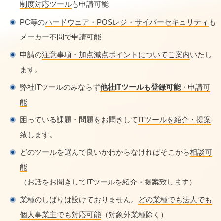
制度対応ツール
も申請可能
PC等の
ハードウェア・POSレジ・サイバーセキュリティ
も
メーカー不問で申請可能
申請の
注意事項・加点減点ポイントについてご案内
いたし
ます。
弊社ITツールのみならず
他社ITツールも登録可能
・申請可
能
困っている課題・問題をお聞きして
ITツールを紹介・提案
致します。
どのツールを選んで良いかわからなければそこから
相談可
能
（お話をお聞きしてITツールを紹介・提案致します）
業種のしばりは設けておりません。
どの業種でも法人でも
個人事業主でも対応可能
（対象外業種除く）