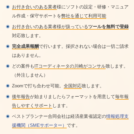
お付き合いのある業者
様にソフトの設定・研修・マニュア
ル作成・保守サポートを
弊社を通じて利用可能
お付き合いのある業者様が扱っている
ツールを無料で登録
対応致します。
完全成果報酬
で行います。採択されない場合は一切ご請求
はありません。
どの案件も
ITコーディネータの川崎がコンサル
致します。
（外注しません）
Zoomで打ち合わせ可能。
全国対応
致します。
後年報告
が始まりましたらフォーマットを用意して
毎年報
告しやすくサポート
します。
ベストプランナー合同会社は経済産業省認定の
情報処理支
援機関（SMEサポーター）
です。