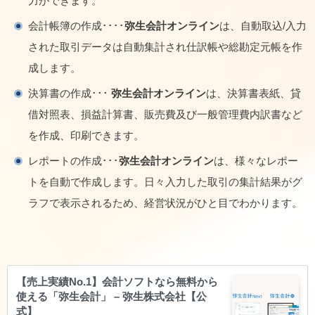
力ができます。
会計帳簿の作成････
弥生会計オンライン
は、自動取込/入力
された取引データは自動集計され仕訳帳や総勘定元帳を作
成します。
決算書の作成･･･
弥生会計オンライン
は、決算書表紙、貸
借対照表、損益計算書、販売費及び一般管理費内訳書など
を作成、印刷できます。
レポートの作成･･･
弥生会計オンライン
は、様々なレポー
トを自動で作成します。日々入力した取引の集計結果がグ
ラフで表示されるため、経営状況がひと目でわかります。
【売上実績No.1】会計ソフトなら無料から
使える「弥生会計」 – 弥生株式会社【公
式】