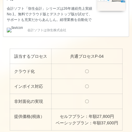
会計ソフト「弥生会計」シリーズは26年連続売上実績
No.1。無料でクラウド版とデスクトップ版が試せて、
サポートも充実だからあんしん。経理業務を自動化で
帳簿付けから試算表、決算資料までかんたんに作成で
会計ソフトは弥生株式会社
きます。
該当するプロセス
共通プロセスP-04
クラウド化
〇
インボイス対応
〇
非対面化の実現
〇
提供価格(税抜）
セルフプラン：年額27,800円
ベーシックプラン：年額37,600円