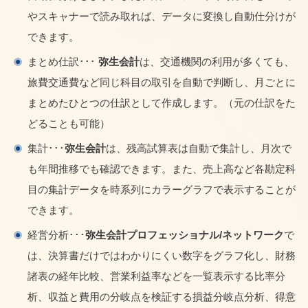
やスキャナーで読み取れば、データに変換し自動仕分けが
できます。
まとめ仕訳･･･
弥生会計
は、交通機関の利用が多くても、
旅費交通費など同じ科目の取引を自動で判断し、月ごとに
まとめたひとつの仕訳として作成します。（元の仕訳をた
どることも可能）
集計･･･
弥生会計
は、残高試算表は自動で集計し、月次で
も年間推移でも確認できます。また、売上高など各勘定科
目の集計データを時系列にカラーグラフで表示することが
できます。
経営分析･･･
弥生会計プロフェッショナル/ネットワーク
で
は、決算書だけではわかりにくい数字をグラフ化し、財務
諸表の経年比較、営業利益率などを一覧表示する比率分
析、収益と費用の分岐点を検証する損益分岐点分析、得意