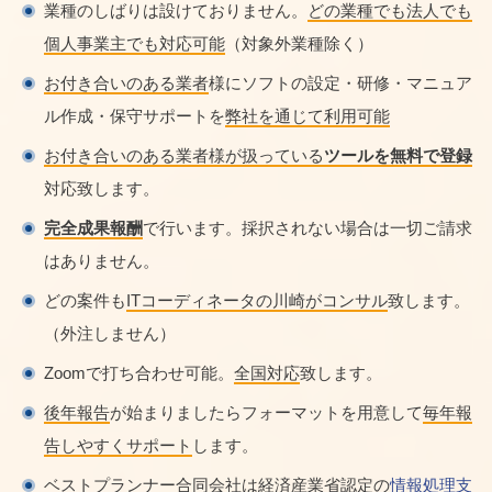
業種のしばりは設けておりません。
どの業種でも法人でも
個人事業主でも対応可能
（対象外業種除く）
お付き合いのある業者
様にソフトの設定・研修・マニュア
ル作成・保守サポートを
弊社を通じて利用可能
お付き合いのある業者様が扱っている
ツールを無料で登録
対応致します。
完全成果報酬
で行います。採択されない場合は一切ご請求
はありません。
どの案件も
ITコーディネータの川崎がコンサル
致します。
（外注しません）
Zoomで打ち合わせ可能。
全国対応
致します。
後年報告
が始まりましたらフォーマットを用意して
毎年報
告しやすくサポート
します。
ベストプランナー合同会社は経済産業省認定の
情報処理支