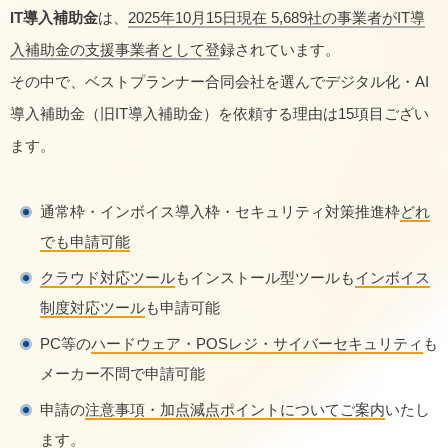
IT導入補助金
は、
2025年10月15日現在 5,689社の事業者がIT導
入補助金の支援事業者として登
録されています。
その中で、ベストプランナー合同会社を選んでデジタル化・AI
導入補助金（旧IT導入補助金）を依頼する理由は15項目ござい
ます。
通常枠・インボイス導入枠・セキュリティ対策推進枠
どれ
でも申請可能
クラウド対応ツール
もインストール型ツールも
インボイス
制度対応ツール
も申請可能
PC等の
ハードウェア・POSレジ・サイバーセキュリティ
も
メーカー不問で申請可能
申請の
注意事項・加点減点ポイントについてご案内
いたし
ます。