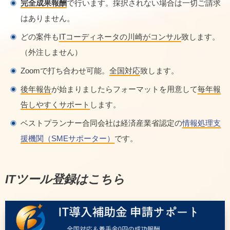
完全成果報酬
で行います。採択されない場合は一切ご請求
はありません。
どの案件も
ITコーディネータの川崎がコンサル
致します。
（外注しません）
Zoomで打ち合わせ可能。
全国対応
致します。
後年報告
が始まりましたらフォーマットを用意して
毎年報
告しやすくサポート
します。
ベストプランナー合同会社は経済産業省認定の
情報処理支
援機関（SMEサポーター）
です。
ITツール登録はこちら