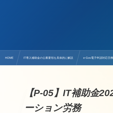
HOME
IT導入補助金の公募要領を具体的に解説
e-Gov電子申請対応
【P-05】IT補助金
ーション労務