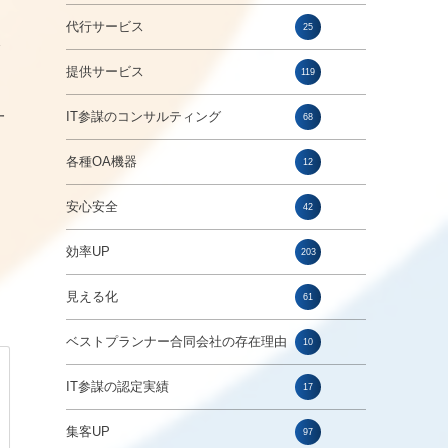
代行サービス
25
提供サービス
119
一
IT参謀のコンサルティング
68
各種OA機器
12
安心安全
42
効率UP
203
見える化
61
ベストプランナー合同会社の存在理由
10
IT参謀の認定実績
17
集客UP
97