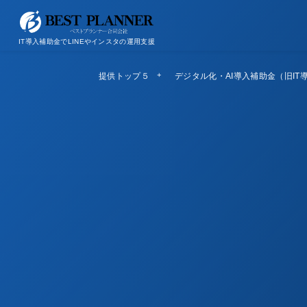
お問い合わせ
会社概要/特定商取引法に基づく表記
IT導入補助金でLINEやインスタの運用支援
提供トップ５
Top5
デジタル化・AI導入補助金（旧IT