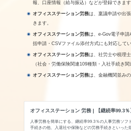
報、口座情報（給与振込）などが登録できます
オフィスステーション労務
は、稟議申請や出張
きます。
オフィスステーション労務
は、e-Gov電子
括申請・CSVファイル添付方式にも対応して
オフィスステーション労務
は、社労士や税理士
（社会・労働保険関連109種類・入社手続き関
オフィスステーション労務
は、金融機関並みの
オフィスステーション 労務 | 【継続率99.
人事労務を簡単にする、継続率99.3％の人事労務ソ
手続きの他、入退社や保険などの労務手続きといった