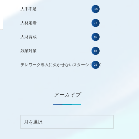
人手不足
100
人材定着
77
人財育成
50
残業対策
65
テレワーク導入に欠かせないスターシリーズ
21
アーカイブ