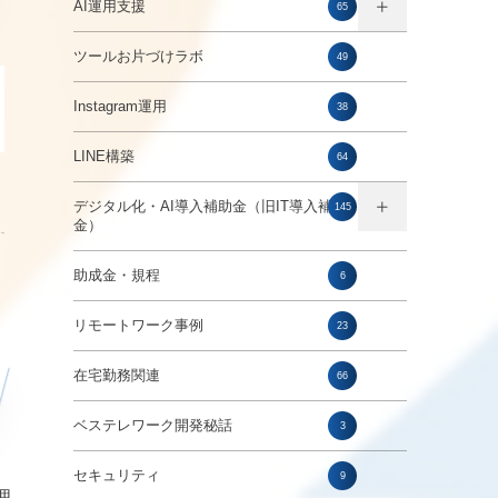
AI運用支援
65
ツールお片づけラボ
49
Instagram運用
38
LINE構築
64
デジタル化・AI導入補助金（旧IT導入補助
145
金）
助成金・規程
6
リモートワーク事例
23
在宅勤務関連
66
ベステレワーク開発秘話
3
セキュリティ
9
理