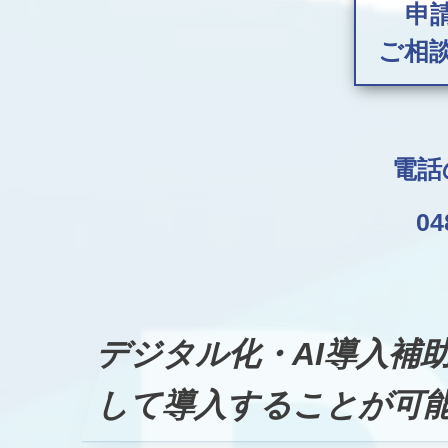
申
ご相
電話
04
デジタル化・AI導入補
して導入することが可