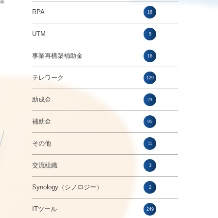
RPA
18
UTM
5
事業再構築補助金
16
テレワーク
129
助成金
23
補助金
95
その他
11
交流組織
3
Synology（シノロジー）
2
ITツール
249