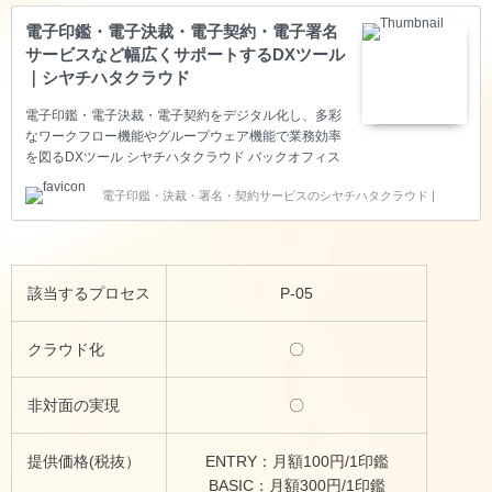
電子印鑑・電子決裁・電子契約・電子署名
サービスなど幅広くサポートするDXツール
｜シヤチハタクラウド
電子印鑑・電子決裁・電子契約をデジタル化し、多彩
なワークフロー機能やグループウェア機能で業務効率
を図るDXツール シヤチハタクラウド バックオフィス
業務においてお困りごとがある方は一度、ご覧くださ
電子印鑑・決裁・署名・契約サービスのシヤチハタクラウド |
い。お悩み解決に役立ちます。
該当するプロセス
P-05
クラウド化
〇
非対面の実現
〇
提供価格(税抜）
ENTRY：月額100円/1印鑑
BASIC：月額300円/1印鑑