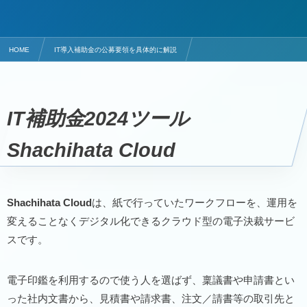
HOME
IT導入補助金の公募要領を具体的に解説
クラウド電子印鑑・電子署名サービスのITツールはShachihata Cloud
IT補助金2024ツール
Shachihata Cloud
Shachihata Cloud
は、紙で行っていたワークフローを、運用を
変えることなくデジタル化できるクラウド型の電子決裁サービ
スです。
電子印鑑を利用するので使う人を選ばず、稟議書や申請書とい
った社内文書から、見積書や請求書、注文／請書等の取引先と