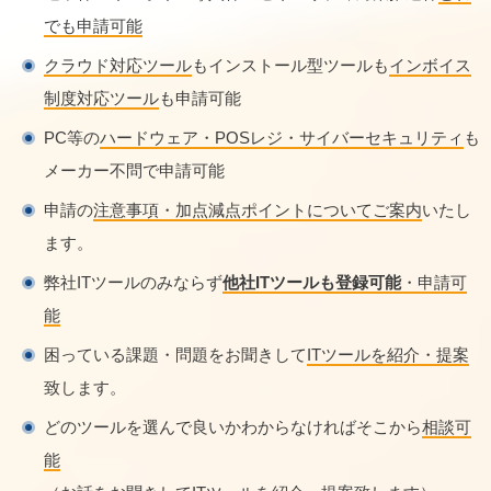
でも申請可能
クラウド対応ツール
もインストール型ツールも
インボイス
制度対応ツール
も申請可能
PC等の
ハードウェア・POSレジ・サイバーセキュリティ
も
メーカー不問で申請可能
申請の
注意事項・加点減点ポイントについてご案内
いたし
ます。
弊社ITツールのみならず
他社ITツールも登録可能
・申請可
能
困っている課題・問題をお聞きして
ITツールを紹介・提案
致します。
どのツールを選んで良いかわからなければそこから
相談可
能