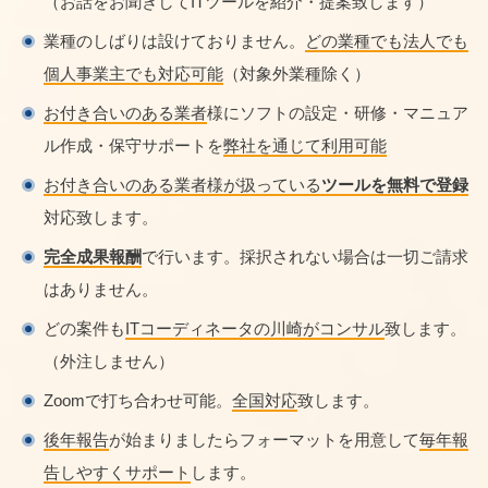
（お話をお聞きしてITツールを紹介・提案致します）
業種のしばりは設けておりません。
どの業種でも法人でも
個人事業主でも対応可能
（対象外業種除く）
お付き合いのある業者
様にソフトの設定・研修・マニュア
ル作成・保守サポートを
弊社を通じて利用可能
お付き合いのある業者様が扱っている
ツールを無料で登録
対応致します。
完全成果報酬
で行います。採択されない場合は一切ご請求
はありません。
どの案件も
ITコーディネータの川崎がコンサル
致します。
（外注しません）
Zoomで打ち合わせ可能。
全国対応
致します。
後年報告
が始まりましたらフォーマットを用意して
毎年報
告しやすくサポート
します。