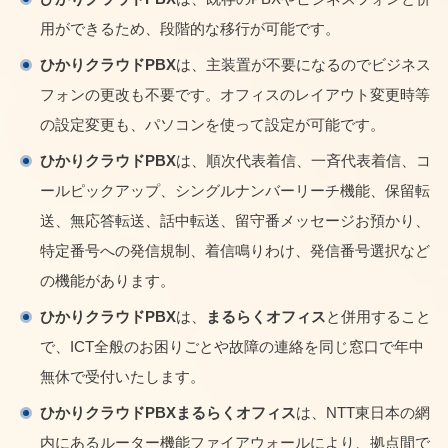
用ができるため、段階的な移行が可能です。
ひかりクラウドPBX
は、主装置が不要になるのでビジネス
フォンの更改も不要です。オフィスのレイアウト変更時等
の設定変更も、パソコンを使って設定が可能です。
ひかりクラウドPBX
は、順次代表着信、一斉代表着信、コ
ールピックアップ、シングルナンバーリーチ機能、保留転
送、無応答転送、話中転送、留守番メッセージお預かり、
特定番号への発信規制、着信鳴りわけ、発信番号選択など
の機能があります。
ひかりクラウドPBX
は、
まるらくオフィス
と併用すること
で、ICT全般のお困りごとや故障の連絡を同じ窓口で年中
無休で受付いたします。
ひかりクラウドPBXまるらくオフィス
は、NTT東日本の網
内にあるルーター機能ファイアウォールにより、拠点間で