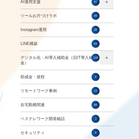
AI運用支援
67
ツールお片づけラボ
49
Instagram運用
38
LINE構築
64
デジタル化・AI導入補助金（旧IT導入補助
149
金）
助成金・規程
6
リモートワーク事例
23
在宅勤務関連
66
ベステレワーク開発秘話
3
セキュリティ
9