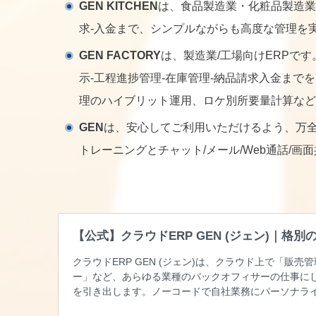
GEN KITCHEN
は、食品製造業・化粧品製造業向
求-入金まで、シンプルながらも高度な管理を
GEN FACTORY
は、製造業/工場向けERPです
示-工程進捗管理-在庫管理-納品請求入金まで
理のハイブリット運用、ロケ別所要量計算など
GEN
は、安心してご利用いただけるよう、万
トレーニングとチャット/メール/Web通話/画
【公式】クラウドERP GEN (ジェン)｜格
クラウドERP GEN (ジェン)は、クラウド上で「販
ー」など、あらゆる業種のバックオフィサーの仕事に
を引き出します。ノーコードで自社業務にパーソナラ