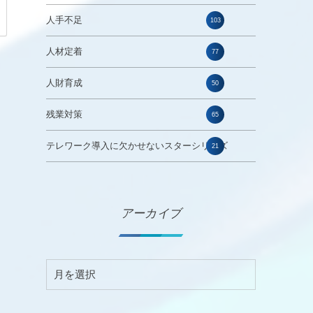
人手不足
103
人材定着
77
人財育成
50
残業対策
65
テレワーク導入に欠かせないスターシリーズ
21
アーカイブ