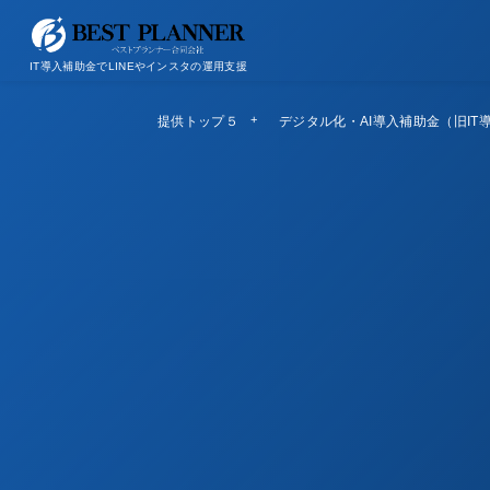
お問い合わせ
会社概要/特定商取引法に基づく表記
IT導入補助金でLINEやインスタの運用支援
提供トップ５
Top5
デジタル化・AI導入補助金（旧IT