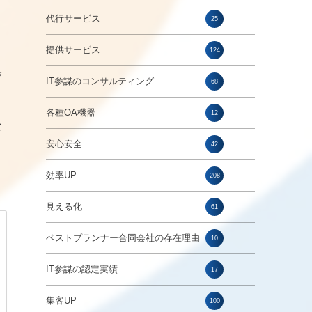
代行サービス
25
提供サービス
124
管
IT参謀のコンサルティング
68
各種OA機器
12
な
安心安全
42
効率UP
208
見える化
61
ベストプランナー合同会社の存在理由
10
IT参謀の認定実績
17
集客UP
100