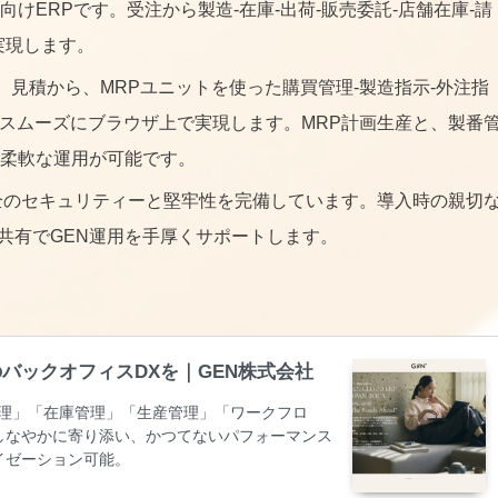
けERPです。受注から製造-在庫-出荷-販売委託-店舗在庫-請
実現します。
。見積から、MRPユニットを使った購買管理-製造指示-外注指
をスムーズにブラウザ上で実現します。MRP計画生産と、製番
柔軟な運用が可能です。
全のセキュリティーと堅牢性を完備しています。導入時の親切
面共有でGEN運用を手厚くサポートします。
別のバックオフィスDXを｜GEN株式会社
売管理」「在庫管理」「生産管理」「ワークフロ
しなやかに寄り添い、かつてないパフォーマンス
イゼーション可能。