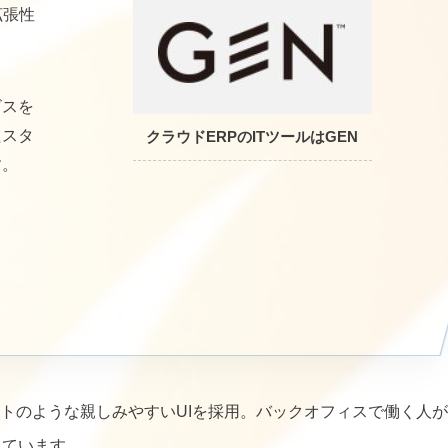
拡張性
ビスを
たスタ
クラウドERPのITツールはGEN
す。
トのような親しみやすいUIを採用。バックオフィスで働く人が
しています。