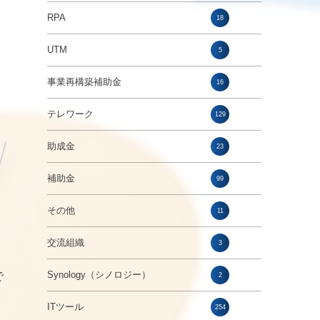
RPA
18
UTM
5
事業再構築補助金
16
テレワーク
129
助成金
23
補助金
99
その他
11
交流組織
3
で
Synology（シノロジー）
2
ITツール
254