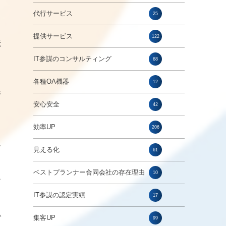
代行サービス
25
提供サービス
122
転
IT参謀のコンサルティング
68
各種OA機器
12
行
安心安全
42
効率UP
206
ー
見える化
61
ベストプランナー合同会社の存在理由
10
ア
IT参謀の認定実績
17
で
集客UP
99