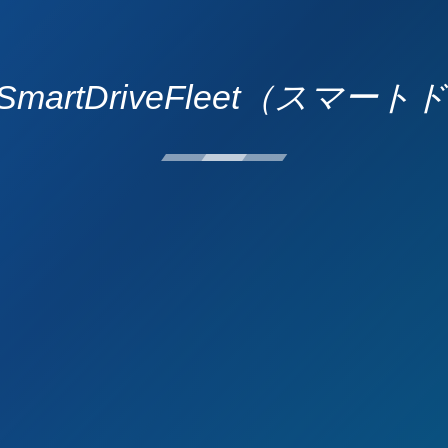
martDriveFleet（スマ