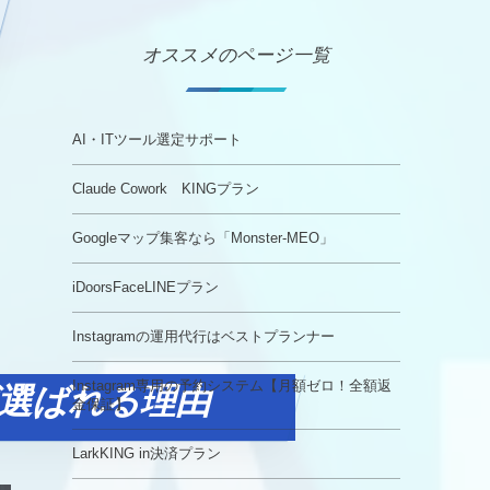
オススメのページ一覧
AI・ITツール選定サポート
Claude Cowork KINGプラン
Googleマップ集客なら「Monster-MEO」
iDoorsFaceLINEプラン
Instagramの運用代行はベストプランナー
Instagram専用の予約システム【月額ゼロ！全額返
が選ばれる理由
金保証】
LarkKING in決済プラン