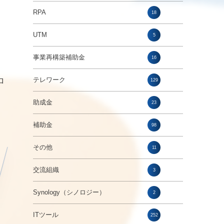
RPA
18
UTM
5
事業再構築補助金
16
テレワーク
ロ
129
助成金
23
補助金
98
その他
11
交流組織
3
Synology（シノロジー）
2
ITツール
252