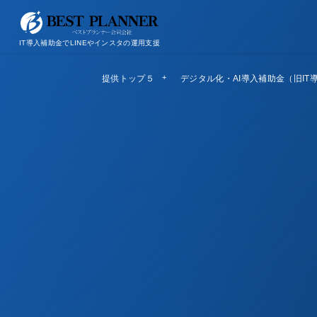
お問い合わせ
会社概要/特定商取引法に基づく表記
IT導入補助金でLINEやインスタの運用支援
提供トップ５
Top5
デジタル化・AI導入補助金（旧IT