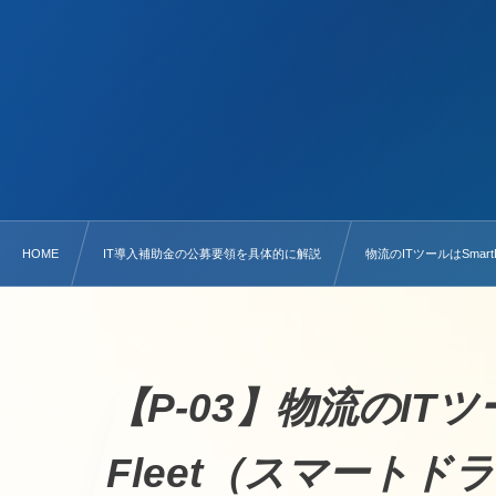
HOME
IT導入補助金の公募要領を具体的に解説
物流のITツールはSmart
【P-03】物流のITツー
Fleet（スマート