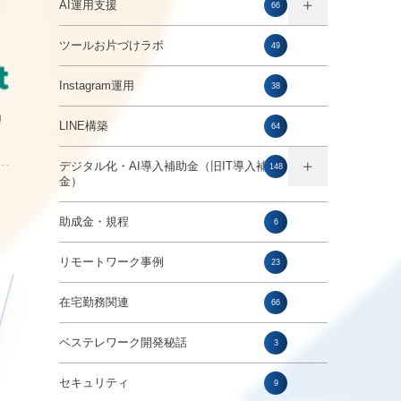
AI運用支援
66
ツールお片づけラボ
49
Instagram運用
38
リ
LINE構築
64
デジタル化・AI導入補助金（旧IT導入補助
148
金）
助成金・規程
6
リモートワーク事例
23
在宅勤務関連
66
ベステレワーク開発秘話
3
セキュリティ
9