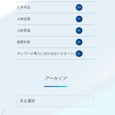
人手不足
102
人材定着
77
人財育成
50
残業対策
65
テレワーク導入に欠かせないスターシリーズ
21
アーカイブ