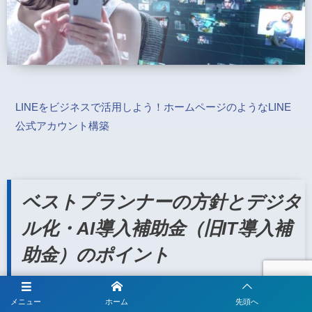
LINEをビジネスで活用しよう！ホームページのようなLINE
公式アカウント構築
ベストプランナーの方針とデジタ
ル化・AI導入補助金（旧IT導入補
助金）のポイント
ベストプランナー合同会社では、企業の方が最適なITツールを
メニュー
ホーム
先頭へ