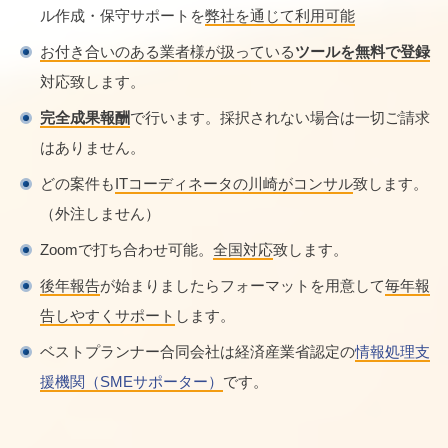
ル作成・保守サポートを
弊社を通じて利用可能
お付き合いのある業者様が扱っている
ツールを無料で登録
対応致します。
完全成果報酬
で行います。採択されない場合は一切ご請求
はありません。
どの案件も
ITコーディネータの川崎がコンサル
致します。
（外注しません）
Zoomで打ち合わせ可能。
全国対応
致します。
後年報告
が始まりましたらフォーマットを用意して
毎年報
告しやすくサポート
します。
ベストプランナー合同会社は経済産業省認定の
情報処理支
援機関（SMEサポーター）
です。