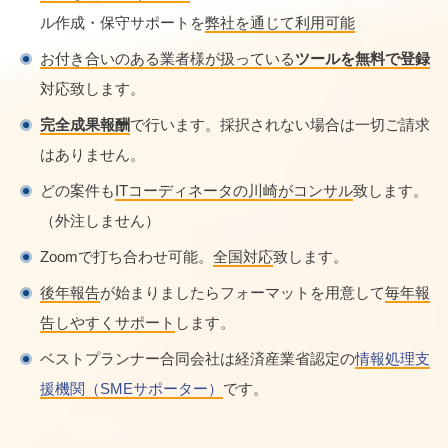
ル作成・保守サポートを
弊社を通じて利用可能
お付き合いのある業者様が扱っている
ツールを無料で登録
対応致します。
完全成果報酬
で行います。採択されない場合は一切ご請求
はありません。
どの案件も
ITコーディネータの川崎がコンサル
致します。
（外注しません）
Zoomで打ち合わせ可能。
全国対応
致します。
後年報告
が始まりましたらフォーマットを用意して
毎年報
告しやすくサポート
します。
ベストプランナー合同会社は経済産業省認定の
情報処理支
援機関（SMEサポーター）
です。