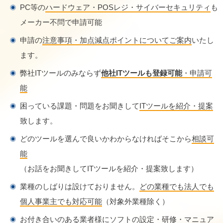
PC等の
ハードウェア・POSレジ・サイバーセキュリティ
も
メーカー不問で申請可能
申請の
注意事項・加点減点ポイントについてご案内
いたし
ます。
弊社ITツールのみならず
他社ITツールも登録可能
・申請可
能
困っている課題・問題をお聞きして
ITツールを紹介・提案
致します。
どのツールを選んで良いかわからなければそこから
相談可
能
（お話をお聞きしてITツールを紹介・提案致します）
業種のしばりは設けておりません。
どの業種でも法人でも
個人事業主でも対応可能
（対象外業種除く）
お付き合いのある業者
様にソフトの設定・研修・マニュア