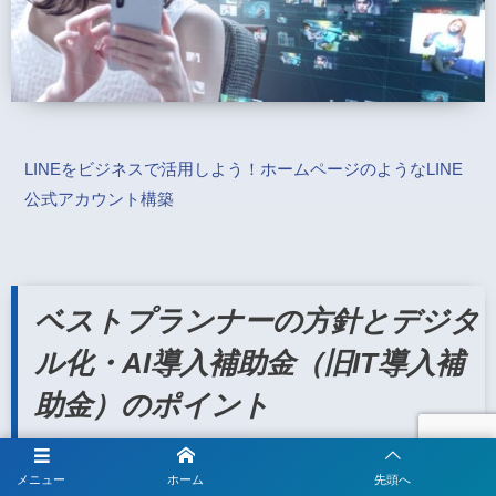
LINEをビジネスで活用しよう！ホームページのようなLINE
公式アカウント構築
ベストプランナーの方針とデジタ
ル化・AI導入補助金（旧IT導入補
助金）のポイント
ベストプランナー合同会社では、企業の方が最適なITツールを
メニュー
ホーム
先頭へ