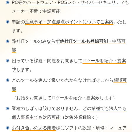
PC等の
ハードウェア・POSレジ・サイバーセキュリティ
も
メーカー不問で申請可能
申請の
注意事項・加点減点ポイントについてご案内
いたし
ます。
弊社ITツールのみならず
他社ITツールも登録可能
・申請可
能
困っている課題・問題をお聞きして
ITツールを紹介・提案
致します。
どのツールを選んで良いかわからなければそこから
相談可
能
（お話をお聞きしてITツールを紹介・提案致します）
業種のしばりは設けておりません。
どの業種でも法人でも
個人事業主でも対応可能
（対象外業種除く）
お付き合いのある業者
様にソフトの設定・研修・マニュア