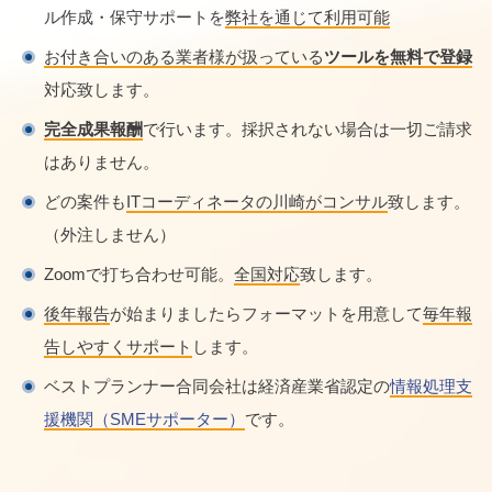
ル作成・保守サポートを
弊社を通じて利用可能
お付き合いのある業者様が扱っている
ツールを無料で登録
対応致します。
完全成果報酬
で行います。採択されない場合は一切ご請求
はありません。
どの案件も
ITコーディネータの川崎がコンサル
致します。
（外注しません）
Zoomで打ち合わせ可能。
全国対応
致します。
後年報告
が始まりましたらフォーマットを用意して
毎年報
告しやすくサポート
します。
ベストプランナー合同会社は経済産業省認定の
情報処理支
援機関（SMEサポーター）
です。