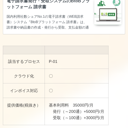
電子請求書発行・受取システムのBtoBプラ
ットフォーム 請求書
国内利用社数シェアNo.1の電子請求書（WEB請求
書）システム『BtoBプラットフォーム 請求書』は、
請求書や納品書の作成・発行から受取、支払金額の通
知など業務全体をデジタル化（電子化）します。印
刷、郵送、保管などのコスト削減や検索、照合、入金
消込などの付帯業務も効率化。
該当するプロセス
P-01
クラウド化
〇
インボイス対応
〇
提供価格(税抜き）
基本利用料 35000円/月
発行（～200通）+5000円/月
受取（～100通）+3000円/月